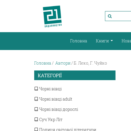
Головна
Книги
Нов
Головна
Автори
Б. Леко, Г. Чуйко
КАТЕГОРІЇ
Чорні вівці
Чорні вівці adult
Чорні вівці дорослі
Суч Укр Літ
Полиця світової літератури