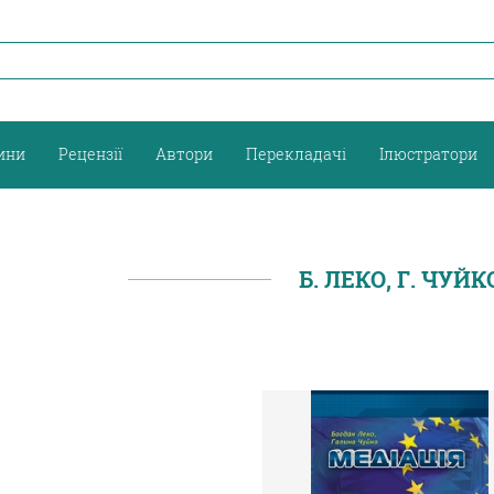
ини
Рецензії
Автори
Перекладачі
Ілюстратори
Б. ЛЕКО, Г. ЧУЙК