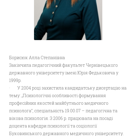
Борисюк Алла Степанівна
Закінчила педагогічний факультет Чернівецького
державного університету імені Юрія Федьковича у
1999р.
· У 2004 році захистила кандидатську дисертацію на
тему: „Психологічні особливості формування
професійних якостей майбутнього медичного
психолога”, спеціальність 19.00.07 – педагогічна та
вікова психологія. З 2006 р. працювала на посаді
доцента кафедри психології та соціології
Буковинського державного медичного університету.