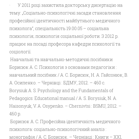
· У 2011 році захистила докторську дисертацію на
тему: „Соціально-психологічні засади становлення
професійної ідентичності майбутнього медичного
психолога”, спеціальність 19.00.05 – соціальна
психологія; психологія соціальної роботи. З 2012 р.
працює на посаді професора кафедри психології та
соціології.
Навчальні та навчально-методичні посібники
Борисюк А. С. Психологія з основами педагогіки :
навчальний посібник / А. С. Борисюк, Н. А. Гайсонюк, В.
А. Осипенко. – Чернівці : БДМУ, 2012. – 460 с.
Borysiuk A. S. Psychology and the Fundamentals of
Pedagogics: Educational manual / A. S. Borysiuk, N. A.
Haisonyuk, V. A. Osypenko. – Chernivtsi : BSMU, 2012. –
460 p.
Борисюк А. С. Професійна ідентичність медичного
психолога: соціально-психологічний аналіз :
монографія / А. С. Борисюк. – Чернівці : Книги – ХХІ,