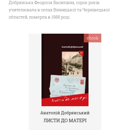
Добрянська Феодосія Василівна, сорок років
учителювала в селах Вінницької та Чернівецької
областей, померла в 1988 році.
ebook
Анатолій Добрянський
ЛИСТИ ДО МАТЕРІ