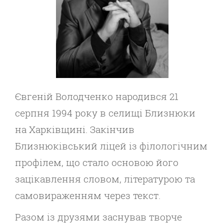
Євгеній Володченко народився 21
серпня 1994 року в селищі Близнюки
на Харківщині. Закінчив
Близнюківський ліцей із філологічним
профілем, що стало основою його
зацікавлення словом, літературою та
самовираженням через текст.
Разом із друзями заснував творче