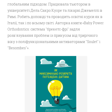
глобальним підходом. Працювала тьютором в
університеті Дель Сакро Куоре та лікарні Джемеллі в
Римі. Робить доповіді та проводить освітні курси як в
Італії, так і по всьому світі. Авторка книги «Baby Power
Orthodontics: система "брекетс-фрі" задля
розв'язування проблем із прикусом від трирічного
віку з поліфункціональними активаторами "Soulet" і
"Besombes"».