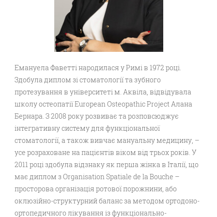
Емануела Фаветті народилася у Римі в 1972 році.
Здобула диплом зі стоматології та зубного
протезування в університеті м. Аквіла, відвідувала
школу остеопатії European Osteopathic Project Алана
Бернара. З 2008 року розвиває та розповсюджує
інтегративну систему для функціональної
стоматології, а також вивчає мануальну медицину, –
усе розраховане на пацієнтів віком від трьох років. У
2011 році здобула відзнаку як перша жінка в Італії, що
має диплом з Organisation Spatiale de la Bouche –
просторова організація ротової порожнини, або
оклюзійно-структурний баланс за методом ортодоно-
ортопедичного лікування із функціонально-