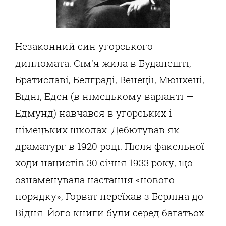
Незаконний син угорського
дипломата. Сім'я жила в Будапешті,
Братиславі, Белграді, Венеції, Мюнхені,
Відні, Еден (в німецькому варіанті —
Едмунд) навчався в угорських і
німецьких школах. Дебютував як
драматург в 1920 році. Після факельної
ходи нацистів 30 січня 1933 року, що
ознаменувала настання «нового
порядку», Горват переїхав з Берліна до
Відня. Його книги були серед багатьох