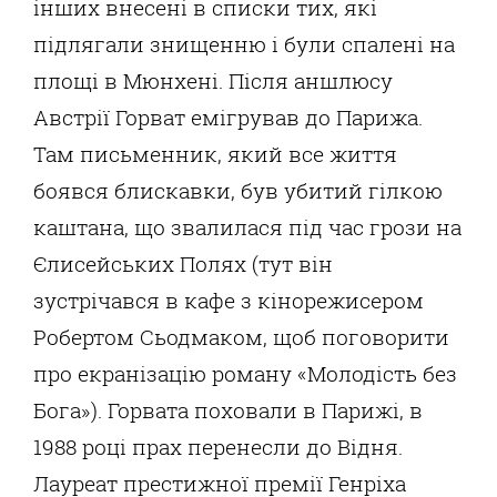
інших внесені в списки тих, які
підлягали знищенню і були спалені на
площі в Мюнхені. Після аншлюсу
Австрії Горват емігрував до Парижа.
Там письменник, який все життя
боявся блискавки, був убитий гілкою
каштана, що звалилася під час грози на
Єлисейських Полях (тут він
зустрічався в кафе з кінорежисером
Робертом Сьодмаком, щоб поговорити
про екранізацію роману «Молодість без
Бога»). Горвата поховали в Парижі, в
1988 році прах перенесли до Відня.
Лауреат престижної премії Генріха