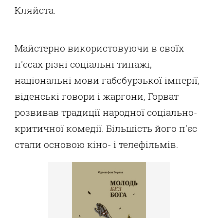
Кляйста.
Майстерно використовуючи в своїх
п'єсах різні соціальні типажі,
національні мови габсбурзької імперії,
віденські говори і жаргони, Горват
розвивав традиції народної соціально-
критичної комедії. Більшість його п'єс
стали основою кіно- і телефільмів.