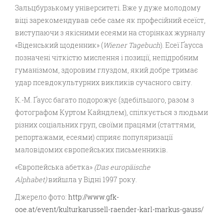
Зальцбурзькому університеті. Вже у дуже молодому
віці зарекомендував себе саме як професійний есеїст,
виступаючи з якісними есеями на сторінках журналу
«Віденський щоденник» (
Wiener Tagebuch
). Есеї Ґаусса
позначені чіткістю мислення і позиції, непідробним
гуманізмом, здоровим глуздом, який добре тримає
удар псевдокультурних викликів сучасного світу.
К.-М. Ґаусс багато подорожує (здебільшого, разом з
фотографом Куртом Кайндлем), спілкується з людьми
різних соціальних груп, своїми працями (статтями,
репортажами, есеями) сприяє популяризації
маловідомих європейських письменників.
«Європейська абетка»
(Das europäische
Alphabet)
вийшла у Відні 1997 року.
Джерело фото:
http://www.gfk-
ooe.at/event/kulturkarussell-raender-karl-markus-gauss/