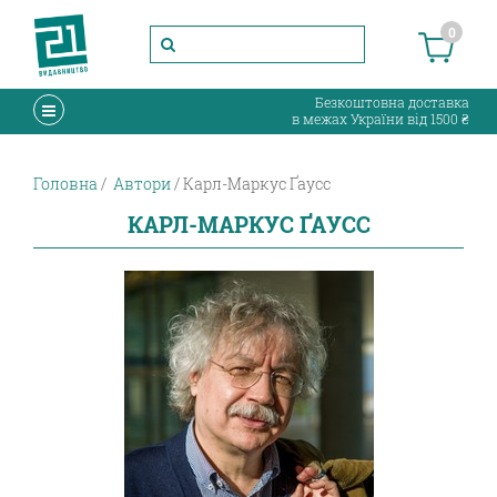
0
Безкоштовна доставка
в межах України від 1500 ₴
Головна
Автори
Карл-Маркус Ґаусс
КАРЛ-МАРКУС ҐАУСС