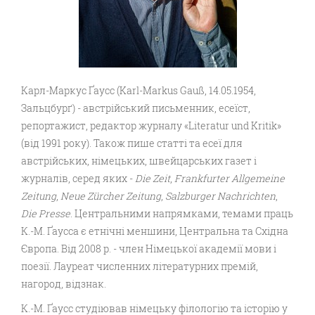
Карл-Маркус Ґаусс (Karl-Markus Gauß, 14.05.1954,
Зальцбурґ) - австрійський письменник, есеїст,
репортажист, редактор журналу «Literatur und Kritik»
(від 1991 року). Також пише статті та есеї для
австрійських, німецьких, швейцарських газет і
журналів, серед яких -
Die Zeit
,
Frankfurter Allgemeine
Zeitung
,
Neue Zürcher Zeitung
,
Salzburger Nachrichten
,
Die Presse
. Центральними напрямками, темами праць
К.-М. Ґаусса є етнічні меншини, Центральна та Східна
Європа. Від 2008 р. - член Німецької академії мови і
поезії. Лауреат численних літературних премій,
нагород, відзнак.
К.-М. Ґаусс студіював німецьку філологію та історію у