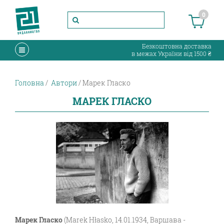
0
Безкоштовна доставка
в межах України від 1500 ₴
Головна
Автори
Марек Гласко
МАРЕК ГЛАСКО
Марек Гласко
(Marek Hłasko, 14.01.1934, Варшава -