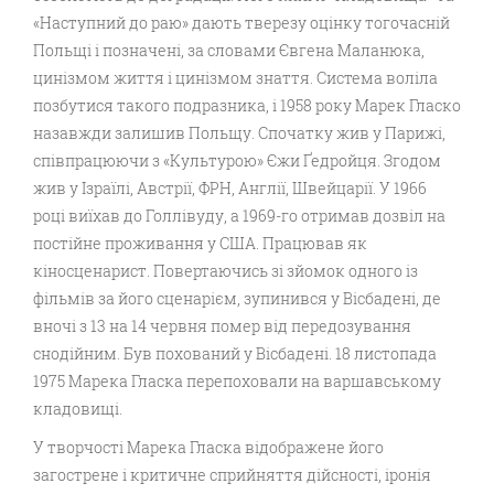
«Наступний до раю» дають тверезу оцінку тогочасній
Польщі і позначені, за словами Євгена Маланюка,
цинізмом життя і цинізмом знаття. Система воліла
позбутися такого подразника, і 1958 року Марек Гласко
назавжди залишив Польщу. Спочатку жив у Парижі,
співпрацюючи з «Культурою» Єжи Ґедройця. Згодом
жив у Ізраїлі, Австрії, ФРН, Англії, Швейцарії. У 1966
році виїхав до Голлівуду, а 1969-го отримав дозвіл на
постійне проживання у США. Працював як
кіносценарист. Повертаючись зі зйомок одного із
фільмів за його сценарієм, зупинився у Вісбадені, де
вночі з 13 на 14 червня помер від передозування
снодійним. Був похований у Вісбадені. 18 листопада
1975 Марека Гласка перепоховали на варшавському
кладовищі.
У творчості Марека Гласка відображене його
загострене і критичне сприйняття дійсності, іронія