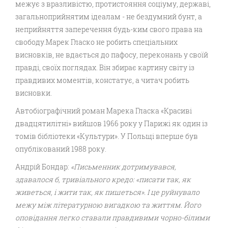
межує з вразливістю, протистояння соціуму, державі,
загальноприйнятим ідеалам - не бездумний бунт, а
неприйняття заперечення будь-ким свого права на
свободу.Марек Гласко не робить спеціальних
висновків, не вдається до пафосу, переконань у своїй
правді, своїх поглядах. Він збирає картину світу із
правдивих моментів, констатує, а читач робить
висновки.
Автобіографічний роман Марека Гласка «Красиві
двадцятилітні» вийшов 1966 року у Парижі як один із
томів бібліотеки «Культури». У Польщі вперше був
опублікований 1988 року.
Андрій Бондар:
«
Письменник дотримувався,
здавалося б, тривіального кредо: «писати так, як
живеться, і жити так, як пишеться». І це руйнувало
межу між літературною вигадкою та життям. Його
оповідання легко ставали правдивими чорно-білими