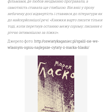
фільмами, де любов неодмінно програвала, а
самотність ставала ще глибшою. Він вніс у прозу
небачену досі відвертість і ставився до літератури як
до найсерйознішої речі: «Книжки варто писати тільки
тоді, коли перетнув останню межу сорому; писання є
річчю інтимнішою за ліжко
».
Джерело фото:
http://oswiatykaganiec.pl/spalil-sie-we-
wlasnym-ogniu-najlepsze-cytaty-z-marka-hlaski/