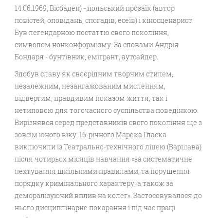
14.06.1969, Вісбаден) - польський прозаїк (автор
повістей, оповідань, спогадів, есеїв) і кіносценарист.
Був легендарною постаттю свого покоління,
символом нонконформізму. За словами Андрія
Бондаря - бунтівник, емігрант, аутсайдер.
Здобув славу як своєрідним творчим стилем,
незалежним, незангажованим мисленням,
відвертим, правдивим показом життя, так і
нетиповою для тогочасного суспільства поведінкою.
Вирізнявся серед представників свого покоління ще з
зовсім юного віку. 16-річного Марека Гласка
виключили із Театрально-технічного ліцею (Варшава)
після чотирьох місяців навчання «за систематичне
нехтування шкільними правилами, та порушення
порядку кримінального характеру, а також за
деморалізуючий вплив на колег». Застосовувалося до
нього дисциплінарне покарання і під час праці