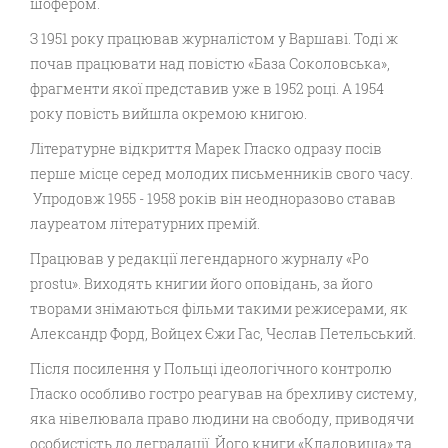
шофером.
З 1951 року працював журналістом у Варшаві. Тоді ж
почав працювати над повістю «База Соколовська»,
фрагменти якої представив уже в 1952 році. А 1954
року повість вийшла окремою книгою.
Літературне відкриття Марек Гласко одразу посів
перше місце серед молодих письменників свого часу.
Упродовж 1955 - 1958 років він неодноразово ставав
лауреатом літературних премій.
Працював у редакції легендарного журналу «Po
prostu». Виходять книгии його оповідань, за його
творами знімаються фільми такими режисерами, як
Александр Форд, Войцех Єжи Гас, Чеслав Петельський.
Після посилення у Польщі ідеологічного контролю
Гласко особливо гостро реагував на брехливу систему,
яка нівелювала право людини на свободу, приводячи
особистість до деградації. Його книги «Кладовища» та