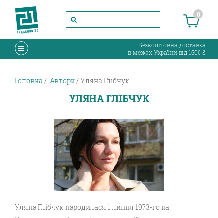
0
Безкоштовна доставка
в межах України від 1500 ₴
Головна
Автори
Уляна Глібчук
УЛЯНА ГЛІБЧУК
Уляна Глібчук народилася 1 липня 1973-го на