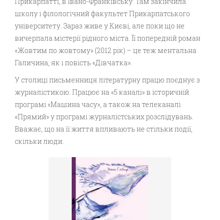
Прикарпатті, в Івано-Франківську. Там закінчила
школу і філологічний факультет Прикарпатського
університету. Зараз живе у Києві, але поки що не
вичерпала містерії рідного міста. Її попередній роман
«Жовтим по жовтому» (2012 рік) – це теж ментальна
Галичина, як і повість «Дівчатка».
У столиці письменниця літературну працю поєднує з
журналістикою. Працює на «5 каналі» в історичній
програмі «Машина часу», а також на телеканалі
«Прямий» у програмі журналістських розслідувань.
Вважає, що на її життя впливають не стільки події,
скільки люди.