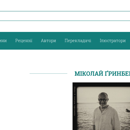
ини
Рецензії
Автори
Перекладачі
Ілюстратори
МІКОЛАЙ ҐРИНБЕ