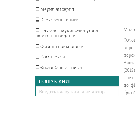
Меридіан серця
Електронні книги
Мікол
Наукові, науково-популярні,
навчальні видання
Фото
Останні примірники
євре
пере
Комплекти
Виста
Єноти-бешкетники
(201
книго
ПОШУК КНИГ
до ф
Ґринб