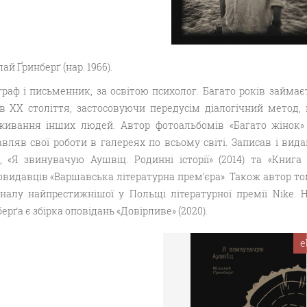
ай Ґринберґ (нар. 1966).
граф і письменник, за освітою психолог. Багато років займа
їв ХХ століття, застосовуючи передусім діалогічний метод, щ
живання інших людей. Автор фотоальбомів «Багато жінок» (2
вляв свої роботи в галереях по всьому світі. Записав і видав
2), «Я звинувачую Аушвіц. Родинні історії» (2014) та «Книга
видавців «Варшавська літературна прем’єра». Також автор том
іналу найпрестижнішої у Польщі літературної премії Nike.
ерґа є збірка оповідань «Довірливе» (2020).
e