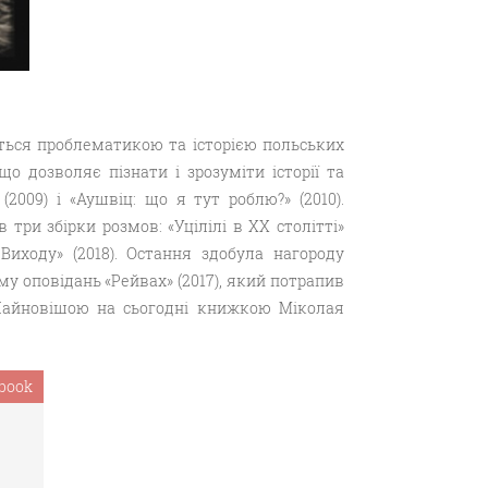
ється проблематикою та історією польських
о дозволяє пізнати і зрозуміти історії та
009) і «Аушвіц: що я тут роблю?» (2010).
 три збірки розмов: «Уцілілі в ХХ столітті»
 Виходу» (2018). Остання здобула нагороду
у оповідань «Рейвах» (2017), який потрапив
 Найновішою на сьогодні книжкою Міколая
book