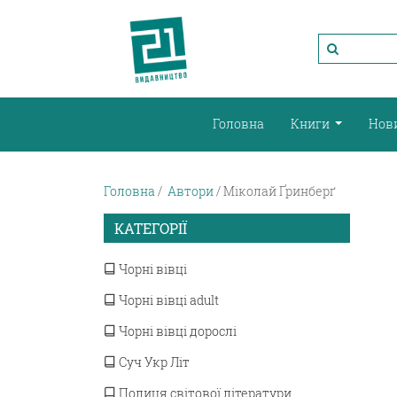
Головна
Книги
Нов
Головна
Автори
Міколай Ґринберґ
КАТЕГОРІЇ
Чорні вівці
Чорні вівці adult
Чорні вівці дорослі
Суч Укр Літ
Полиця світової літератури