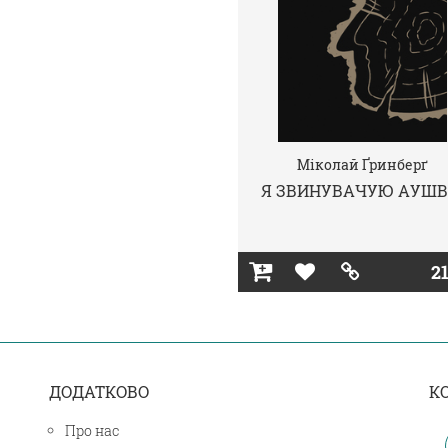
Міколай Ґринберґ
Я ЗВИНУВАЧУЮ АУШВ
21
ДОДАТКОВО
К
Про нас