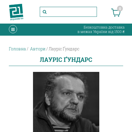
0
Безкоштовна доставка
в межах України від 1500 ₴
Головна
Автори
Лауріс Ґундарс
ЛАУРІС ҐУНДАРС