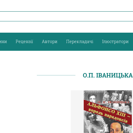
ини
Рецензії
Автори
Перекладачі
Ілюстратори
О.П. ІВАНИЦЬКА