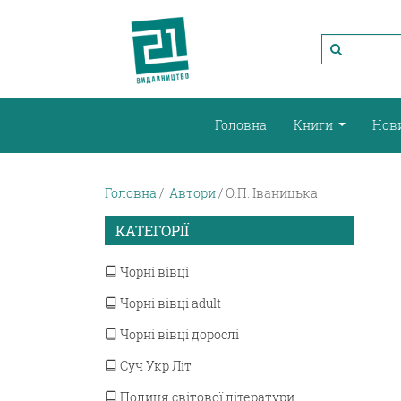
Головна
Книги
Нов
Головна
Автори
О.П. Іваницька
КАТЕГОРІЇ
Чорні вівці
Чорні вівці adult
Чорні вівці дорослі
Суч Укр Літ
Полиця світової літератури