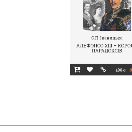
О.П. Іваницька
АЛЬФОНСО ХІІІ – КОРО
ПАРАДОКСІВ
5
100 ₴