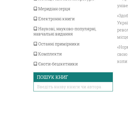
уніве
Меридіан серця
«Здоб
Електронні книги
Укра
Наукові, науково-популярні,
револ
навчальні видання
місце
Останні примірники
«Норм
Комплекти
свою
коли 
Єноти-бешкетники
ПОШУК КНИГ