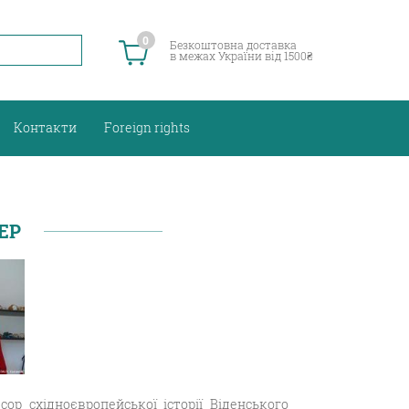
0
Безкоштовна доставка
в межах України від 1500₴
Контакти
Foreign rights
ЕР
сор східноєвропейської історії Віденського