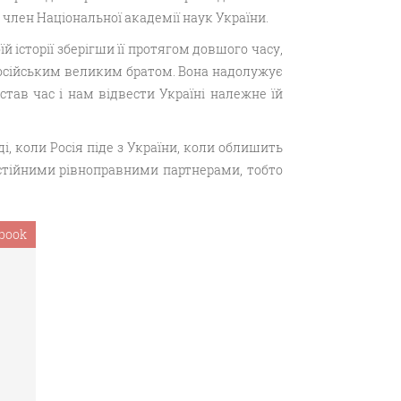
 член Національної академії наук України.
 історії зберігши її протягом довшого часу,
російським великим братом. Вона надолужує
став час і нам відвести Україні належне їй
, коли Росія піде з України, коли облишить
остійними рівноправними партнерами, тобто
book