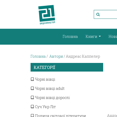
Головна
Книги
Нов
Головна
Автори
Андреас Каппелер
КАТЕГОРІЇ
Чорні вівці
Чорні вівці adult
Чорні вівці дорослі
Суч Укр Літ
Андре
Полиця світової літератури