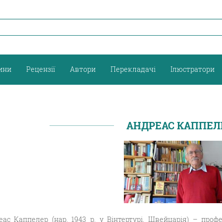
ини
Рецензії
Автори
Перекладачі
Ілюстратори
АНДРЕАС КАППЕЛ
ас Каппелер (нар. 1943 р. у Вінтертурі, Швейцарія) – профе