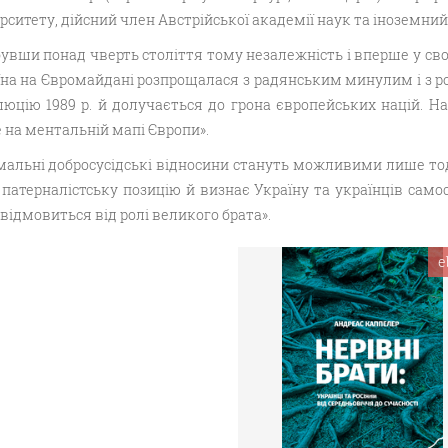
рситету, дійсний член Австрійської академії наук та іноземний
увши понад чверть століття тому незалежність і вперше у своїй
їна на Євромайдані розпрощалася з радянським минулим і з 
юцію 1989 р. й долучається до грона європейських націй. На
 на ментальній мапі Європи».
альні добросусідські відносини стануть можливими лише тоді
 патерналістську позицію й визнає Україну та українців сам
відмовиться від ролі великого брата».
e