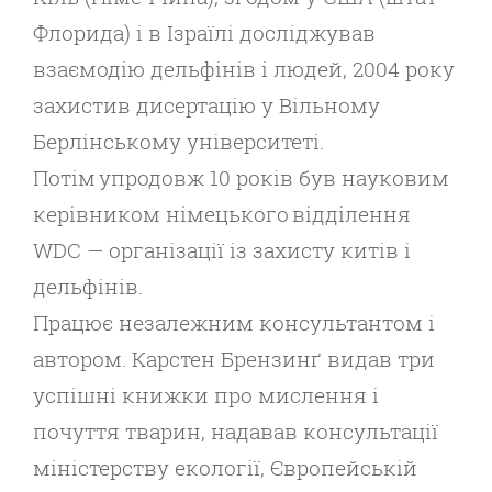
Флорида) і в Ізраїлі дослі
джував
взаємодію дельфінів і людей, 2004 року
захистив
дисертацію у Вільному
Берлінському університеті.
Потім
упродовж 10 років був науковим
керівником німецького
відділення
WDС — організації із захисту китів і
дельфінів.
Працює незалежним консультантом і
автором. Карстен
Брензинґ видав три
успішні книжки про мислення і
по
чуття тварин, надавав консультації
міністерству екології,
Європейській