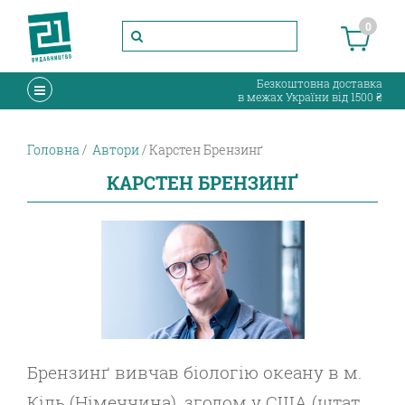
0
Безкоштовна доставка
в межах України від 1500 ₴
Головна
Автори
Карстен Брензинґ
КАРСТЕН БРЕНЗИНҐ
Брензинґ вивчав біологію океану в м.
Кіль (Ні
меччина), згодом у США (штат