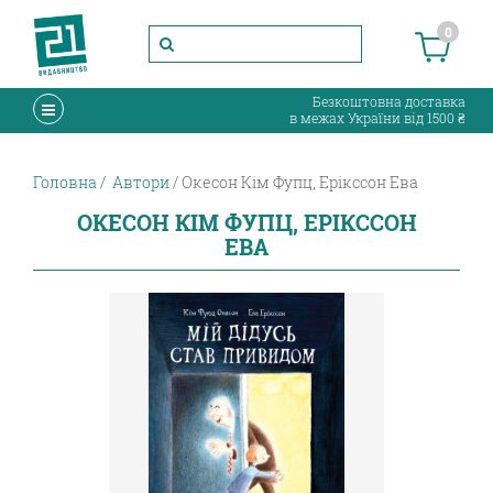
0
Безкоштовна доставка
в межах України від 1500 ₴
Головна
Автори
Окесон Кім Фупц, Ерікссон Ева
ОКЕСОН КІМ ФУПЦ, ЕРІКССОН
ЕВА