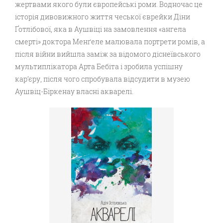
жертвами якого були європейські роми. Водночас це
історія дивовижного життя чеської єврейки Діни
Ґотлібової, яка в Аушвіці на замовлення «ангела
смерті» доктора Менґеле малювала портрети ромів, а
після війни вийшла заміж за відомого діснеївського
мультиплікатора Арта Бебіта і зробила успішну
кар’єру, після чого спробувала відсудити в музею
Аушвіц-Біркенау власні акварелі.