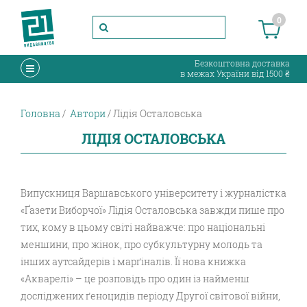
0
Безкоштовна доставка
в межах України від 1500 ₴
Головна
Автори
Лідія Осталовська
ЛІДІЯ ОСТАЛОВСЬКА
Випускниця Варшавського університету і журналістка
«Ґазети Виборчої» Лідія Осталовська завжди пише про
тих, кому в цьому світі найважче: про національні
меншини, про жінок, про субкультурну молодь та
інших аутсайдерів і марґіналів. Її нова книжка
«Акварелі» – це розповідь про один із найменш
досліджених ґеноцидів періоду Другої світової війни,