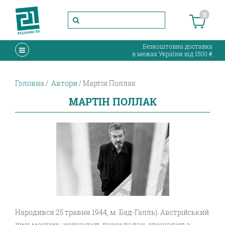
0
Безкоштовна доставка
в межах України від 1500 ₴
Головна
Автори
Мартін Поллак
МАРТІН ПОЛЛАК
Народився 25 травня 1944, м. Бад-Галль). Австрійський
письменник, журналіст, перекладач, спеціаліст з