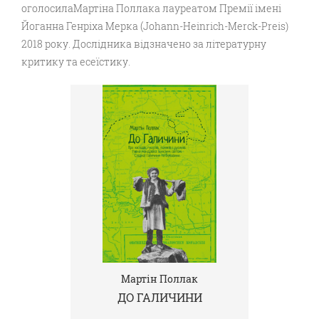
оголосилаМартіна Поллака лауреатом Премії імені
Йоганна Генріха Мерка (Johann-Heinrich-Merck-Preis)
2018 року. Дослідника відзначено за літературну
критику та есеїстику.
Мартін Поллак
ДО ГАЛИЧИНИ