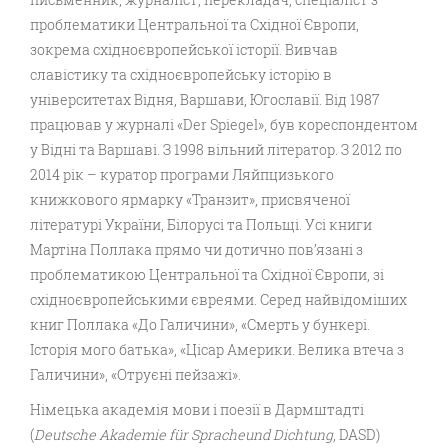
проблематики Центральної та Східної Європи,
зокрема східноєвропейської історії. Вивчав
славістику та східноєвропейську історію в
університетах Відня, Варшави, Югославії. Від 1987
працював у журналі «Der Spiegel», був кореспондентом
у Відні та Варшаві. З 1998 вільний літератор. З 2012 по
2014 рік – куратор програми Ляйпцизького
книжкового ярмарку «Транзит», присвяченої
літературі України, Білорусі та Польщі. Усі книги
Мартіна Поллака прямо чи дотично пов’язані з
проблематикою Центральної та Східної Європи, зі
східноєвропейськими євреями. Серед найвідоміших
книг Поллака «До Галичини», «Смерть у бункері.
Історія мого батька», «Цісар Америки. Велика втеча з
Галичини», «Отруєні пейзажі».
Німецька академія мови і поезії в Дармштадті
(
Deutsche Akademie für Spracheund Dichtung
, DASD)