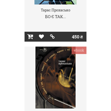
Тарас Прохасько
БО Є ТАК...
450 ₴
ebook