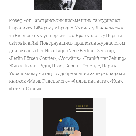
Йозеф Рот ‒ австрійський письменник та журналіст.
Народився 1984 року у Бродах. Учився у Львівському
та Віденському університетах. Брав участь у Першій
світовій війні. Повернувшись, працював журналістом
для видань «Der NeueTag», «Neue Berliner Zeitung»,
«Berlin Börsen-Courier», «Vorwärts», «Frankfurter Zeitung».
Жив у Львові, Відні, Празі, Берліні, Остенде, Парижі.
Укранському читацтву добре знаний за перекладами
книжок «Марш Радецького», «Фальшива вага», «Йов»,
«Готель Савой».