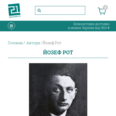
0
Безкоштовна доставка
в межах України від 1500 ₴
Головна
Автори
Йозеф Рот
ЙОЗЕФ РОТ