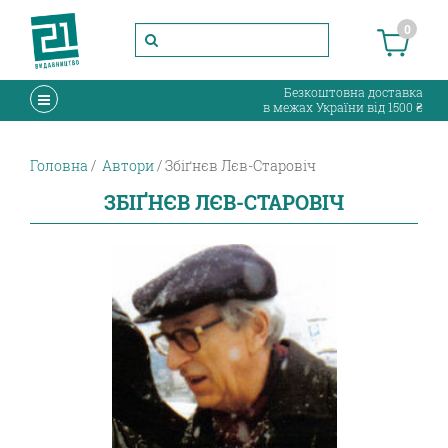
0
Безкоштовна доставка
в межах України від 1500 ₴
Головна
Автори
Збіґнєв Лєв-Старовіч
ЗБІҐНЄВ ЛЄВ-СТАРОВІЧ