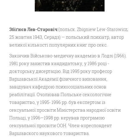
Збіґнєв Лев-Старовіч
(польск. Zbigniew Lew-Starowicz;
25 жовтня 1943, Серадз) — польський психіатр, автор
великої кількості популярних книг про секс.
Закінчив Військово-медичну академію в Лодзі (1966).
1981 року захистив кандидатську, у 1986 році -
докторську дисертацію. Від 1995 року професор
Варшавської Академії фізичного виховання,
завідувач кафедрою психосоціальних основ
реабілітації. Очолював Польське сексологічне
товариство, у 1995- 1996 рр. був експертом із
сексуальної просвіти Міністерства народної освіти
Польщі, у 1996—1998 рр. керував програмою
сексуальної просвіти ООН. Член-кореспондент
Варшавского наукового товариства.