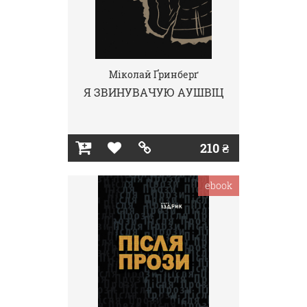
Міколай Ґринберґ
Я ЗВИНУВАЧУЮ АУШВІЦ
210 ₴
ebook