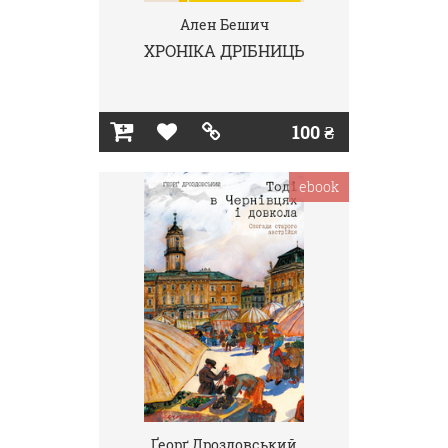
Ален Бешич
ХРОНІКА ДРІБНИЦЬ
100 ₴
ebook
Ґеорґ Дроздовський