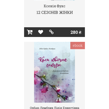
Ксенія Фукс
12 СЕЗОНІВ ЖІНКИ
280 ₴
ebook
Орбан-Лембрик Лідія Ернестівна