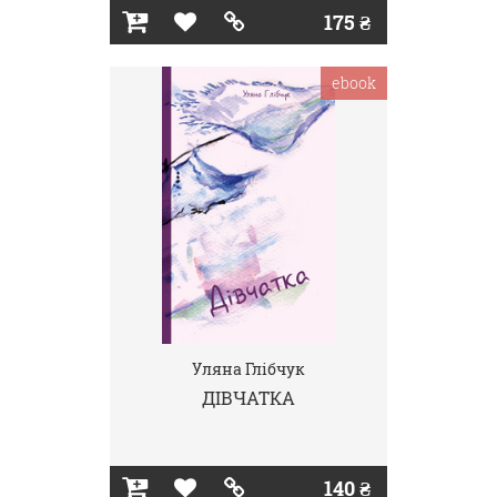
175 ₴
ebook
Уляна Глібчук
ДІВЧАТКА
140 ₴