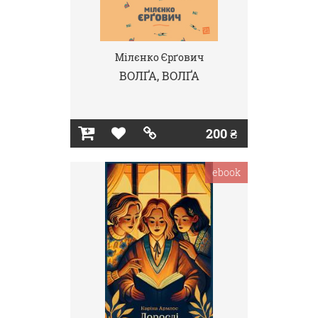
Мілєнко Єрґович
ВОЛҐА, ВОЛҐА
200 ₴
ebook