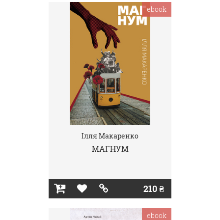
ebook
Ілля Макаренко
МАГНУМ
210 ₴
ebook