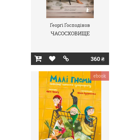
Ґеорґі Ґосподінов
ЧАСОСХОВИЩЕ
360 ₴
ebook