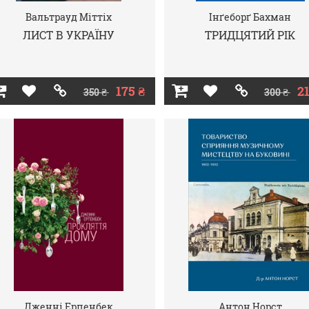
Вальтрауд Міттіх
Інґеборґ Бахман
ЛИСТ В УКРАЇНУ
ТРИДЦЯТИЙ РІК
175 ₴
21
350 ₴
300 ₴
Дженні Ерпенбек
Антон Норст