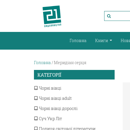
Головна
Книги
Нов
Головна
Меридіан серця
КАТЕГОРІЇ
Чорні вівці
Чорні вівці adult
Чорні вівці дорослі
Суч Укр Літ
Полиця світової літератури