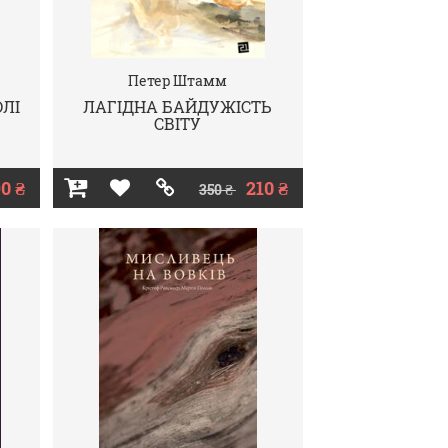
Петер Штамм
ОЛІ
ЛАГІДНА БАЙДУЖІСТЬ
СВІТУ
0 ₴
210 ₴
350 ₴