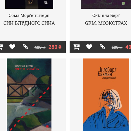
Сома Морґенштерн
Сибілла Берґ
СИН БЛУДНОГО СИНА
GRM. МОЗКОТРАХ
280 ₴
40
400 ₴
500 ₴