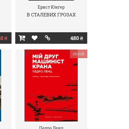
Ернст Юнґер
В СТАЛЕВИХ ГРОЗАХ
0 ₴
480 ₴
ebook
Педро Ленц