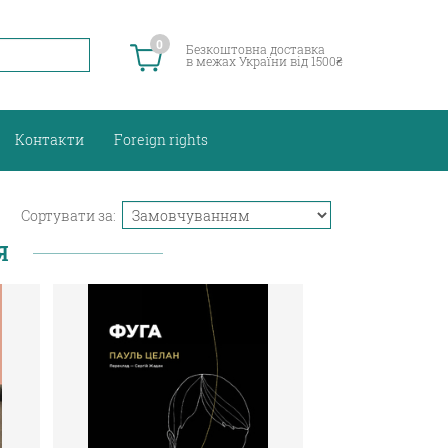
0
Безкоштовна доставка
в межах України від 1500₴
Контакти
Foreign rights
Сортувати за:
Я