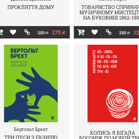
ПРОКЛЯТТЯ ДОМУ
ТОВАРИСТВО СПРИЯН
МУЗИЧНОМУ МИСТЕЦТ
НА БУКОВИНІ 1862-19
175 ₴
12
250 ₴
250 ₴
Бертольт Брехт
КОЛИСЬ Я БІГАЛА
ТРИ П’ЄСИ З ЕКЗИЛЮ
БОСОНІЖ ПО М'ЯКІЙ ТР