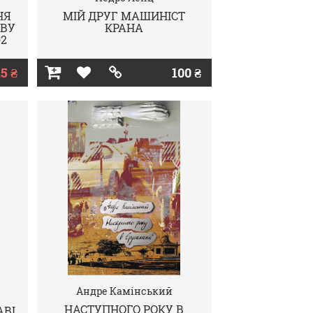
НЯ
МІЙ ДРУГ МАШИНІСТ
ВУ
КРАНА
02
5 ₴
100 ₴
Андре Камінський
НАСТУПНОГО РОКУ В
АВІ