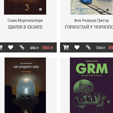
Сома Морґенштерн
Фон Реццорі Грегор
ІДИЛІЯ В ЕКЗИЛІ
ГОРНОСТАЙ У ЧОРНОП
360 ₴
49
450 ₴
700 ₴