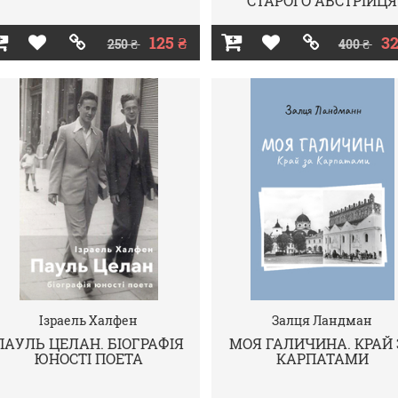
СТАРОГО АВСТРІЙЦЯ
125 ₴
32
250 ₴
400 ₴
Ізраель Халфен
Залця Ландман
ПАУЛЬ ЦЕЛАН. БІОГРАФІЯ
МОЯ ГАЛИЧИНА. КРАЙ 
ЮНОСТІ ПОЕТА
КАРПАТАМИ