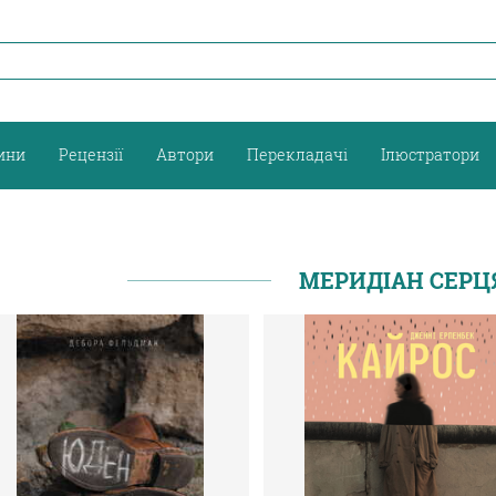
ини
Рецензії
Автори
Перекладачі
Ілюстратори
МЕРИДІАН СЕРЦ