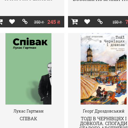
245 ₴
7
350 ₴
150 ₴
Лукас Гартман
Ґеорґ Дроздовський
СПІВАК
ТОДІ В ЧЕРНІВЦЯХ І
ДОВКОЛА. СПОГАДИ