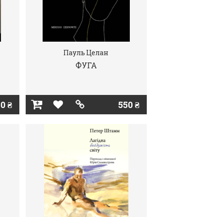
Пауль Целан
ФУГА
0 ₴
550 ₴