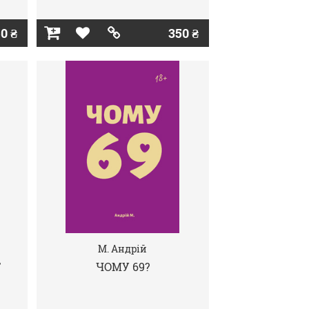
0 ₴
350 ₴
М. Андрій
Т
ЧОМУ 69?