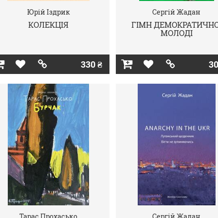
Юрій Іздрик
Сергій Жадан
КОЛЕКЦІЯ
ГІМН ДЕМОКРАТИЧНО
МОЛОДІ
330 ₴
30
Тарас Прохасько
Сергій Жадан