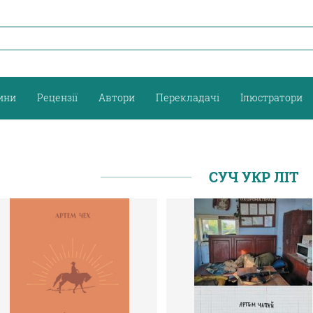
ини
Рецензії
Автори
Перекладачі
Ілюстратори
СУЧ УКР ЛІТ