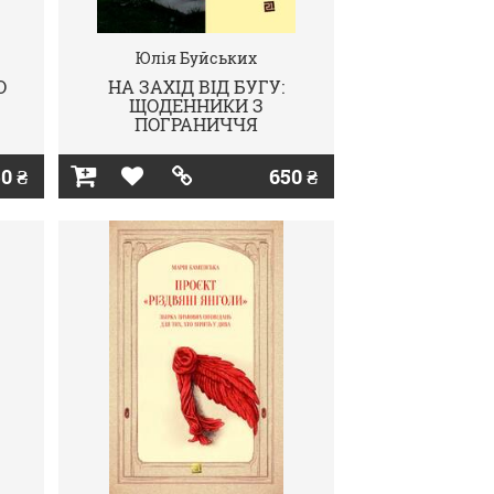
Юлія Буйських
О
НА ЗАХІД ВІД БУГУ:
ЩОДЕННИКИ З
ПОГРАНИЧЧЯ
0 ₴
650 ₴