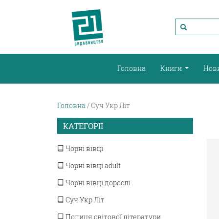
Головна
Книги
Нов
Головна
Суч Укр Літ
КАТЕГОРІЇ
Чорні вівці
Чорні вівці adult
Чорні вівці дорослі
Суч Укр Літ
Полиця світової літератури