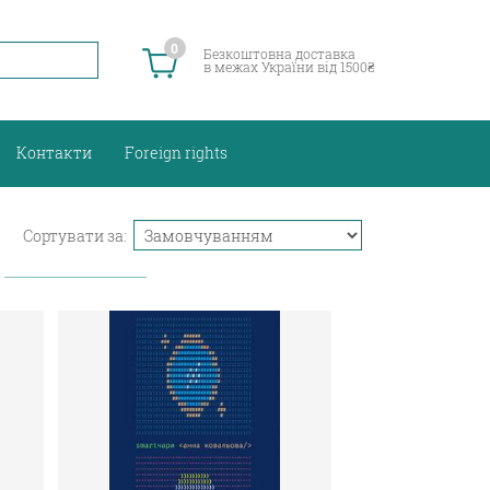
0
Безкоштовна доставка
в межах України від 1500₴
Контакти
Foreign rights
Сортувати за: