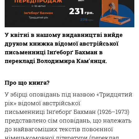
У квітні в нашому видавництві вийде
друком книжка відомої австрійської
письменниці
Інґеборґ
Бахман
в
перекладі Володимира Кам'янця.
Про
що
книга?
У
збірці
оповідань
п
ід
назвою
«
Тридцятий
рік
»
відомої
австрійської
письменниці
Інґеборґ
Бахман
(1926–1973)
представлено
сім
оповідань
,
що
належать
до
найвагоміших
текстів
повоєнної
німецькомовної
літератури
(п
ереклад