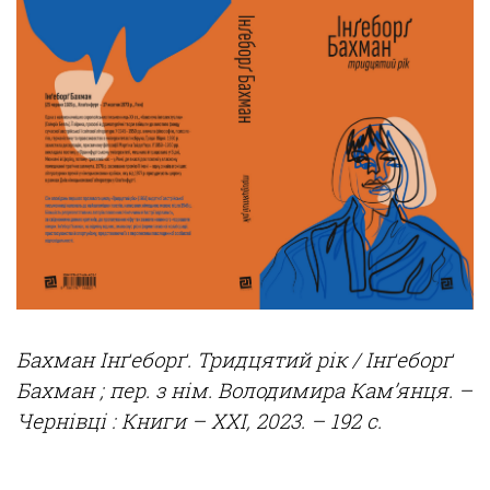
Бахман
Інґеборґ
.
Тридцятий
р
ік
/
Інґеборґ
Бахман
; пер. з
нім
.
Володимира
Кам’янця
. –
Чернівці
:
Книги – ХХІ, 2023. – 192 с.