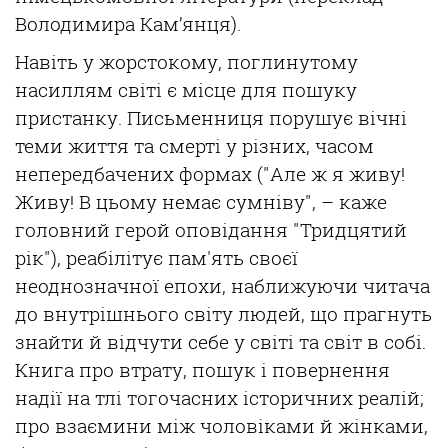
Володимира
Кам
’
янця
).
Навіть
у
жорстокому
,
поглинутому
насиллям
св
іті
є
місце
для
пошуку
пристанку
.
Письменниця
порушує
вічні
теми
життя
та
смерті
у
р
ізних
, часом
непередбачених
формах (
"Але ж я живу!
Живу! В
цьому
немає
сумніву
", –
каже
головний
герой
оповідання
"
Тридцятий
р
ік
"
),
реабілітує
пам'ять
своєї
неоднозначної
епохи
,
наближуючи
читача
до
внутрішнього
світу
людей,
що
прагнуть
знайти
й
відчути
себе у
світі
та
світ
в
собі
.
Книга про
втрату
,
пошук
і
повернення
надії
на
тлі
тогочасних
історичних
реалій
;
про
взаємини
м
іж
чоловіками
й
жінками
,