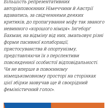
Більшість
репрезентативних
авторів
повоєнних
Німеччини
й
Австрії
вдавались, за
свідченнями
деяких
критиків
, до
пропагування
міфу
так званого
невинного «
хорошого
німця
».
Інґеборґ
Бахман
, на
відміну
від
них,
змальовує
р
ізні
форми
пасивної
колаборації
,
пристосуванства
й
опортунізму
,
представляючи
їх
з
перспективи
повсякденної
особистої
відповідальності
.
Чи
не
вперше
в
повоєнному
німецькомовному
просторі
на
сторінках
цієї
збірки
зазвучав
ще й
своєрідний
феміністичний
голос
».