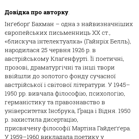
Довідка
про
авторку
.
Інґеборґ
Бахман
– одна з
найвизначніших
європейських
письменниць
ХХ ст.,
«
блискуча
інтелектуалка
» (
Гайнріх
Белль),
народилася
25
червня
1926 р. в
австр
ійському
Клаґенфурті
.
Її
поетичні
,
прозові
,
драматургічні
та
інші
твори
ввійшли
до золотого фонду
сучасної
австрійської
і
світової
літератури
. У 1945
–
1950
рр
.
вивчала
філософію
,
психологію
,
германістику
та
правознавство
в
університетах
Інсбрука
,
Ґраца
і
В
ідня
. 1950
р.
захистила
дисертацію
,
присвячену
філософії
Мартіна
Гайдеґґера
.
У 1959–1960
викладала
поетику
у