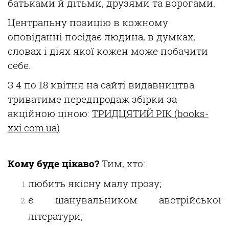
батьками й
дітьми
,
друзями
та ворогами.
Центральну
позицію
в кожному
оповіданні
пос
ідає
людина
, в думках,
словах і
діях
якої
кожен
може
побачити
себе.
З
4 по 18
квітня
на
сайті
видавництва
триватиме
передпродаж
збірки
за
акційною
ціною
:
ТРИДЦЯТИЙ РІК (
books
-
xxi
.
com
.
ua
)
Кому буде
цікаво?
Тим,
хто:
любить
якісну
малу прозу;
є
шанувальником
австр
ійської
літератури
;