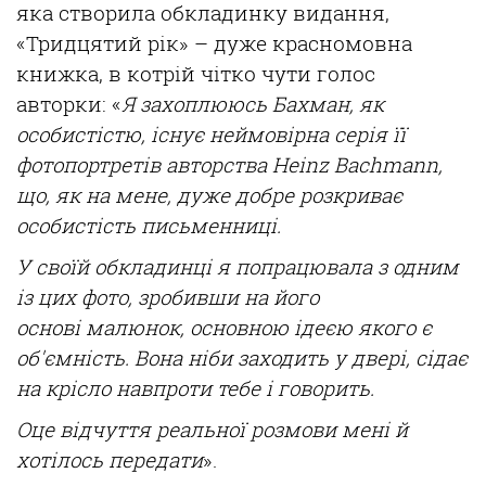
яка створила
обкладинку
видання
,
«
Тридцятий
р
ік
» –
дуже
красномовна
книжка, в
котрій
чітко
чути
голос
авторки
: «
Я
захоплююсь
Бахман
, як
особистістю
,
існує
неймовірна
серія
її
фотопортретів
авторства
Heinz
Bachmann
,
що
, як на мене,
дуже
добре
розкриває
особистість
письменниці
.
У
своїй
обкладинці
я
попрацювала
з одним
із
цих
фото,
зробивши
на
його
основі
малюнок
, основною
ідеєю
якого
є
об'ємність
. Вона
ніби
заходить у
двері
,
сідає
на
кр
ісло
навпроти
тебе і говорить.
Оце
відчуття
реальної
розмови
мені
й
хотілось
передати
».