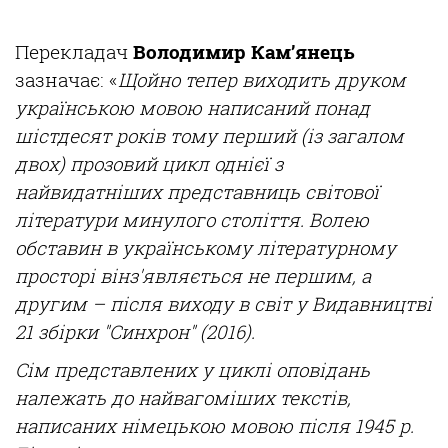
Перекладач
Володимир Кам’янець
зазначає: «
Щойно тепер виходить друком
українською мовою написаний понад
шістдесят років тому перший (із загалом
двох) прозовий цикл однієї з
найвидатніших представниць світової
літератури минулого
століття.
Волею
обставин
в
українському
літературному
просторі
він
з'являється
не першим, а
другим
–
п
ісля
виходу
в
світ
у
Видавництві
21
збірки
"
Синхрон
" (2016).
Сім
представлених
у
циклі
оповідань
належать до
найвагоміших
текстів
,
написаних
німецькою
мовою
п
ісля
1945 р.