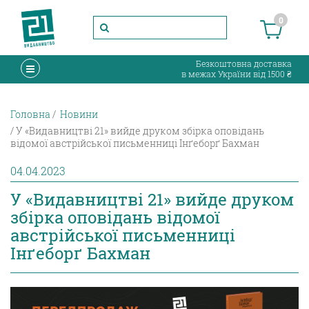
0
Безкоштовна доставка
в межах України від 1500 ₴
Головна
Новини
У «Видавництві 21» вийде друком збірка оповідань
відомої австрійської письменниці Інґеборґ Бахман
04.04.2023
У «Видавництві 21» вийде друком
збірка оповідань відомої
австрійської письменниці
Інґеборґ Бахман