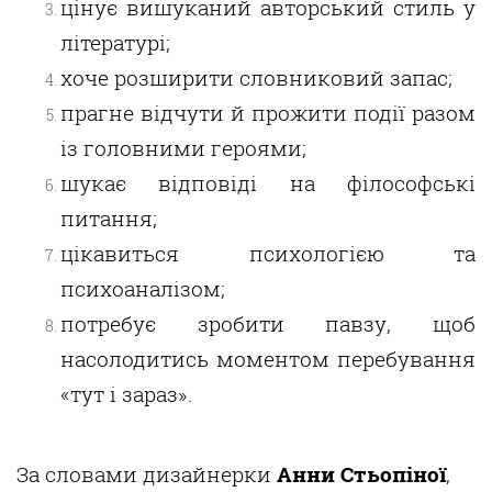
цінує вишуканий авторський стиль у
літературі;
хоче розширити словниковий запас;
прагне відчути й прожити події разом
із головними героями;
шукає відповіді на філософські
питання;
цікавиться психологією та
психоаналізом;
потребує зробити
павзу
, щоб
насолодитись моментом перебування
«тут і зараз».
За словами
дизайнерки
Анни
Стьопіної
,