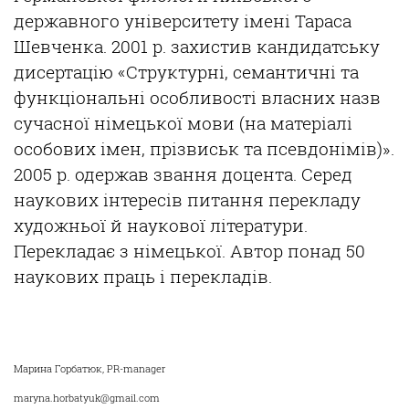
державного
університету
імені
Тараса
Шевченка
. 2001 р.
захистив
кандидатську
дисертацію
«
Структурні
,
семантичні
та
функціональні
особливості
власних
назв
сучасної
німецької
мови
(на
матеріалі
особових
імен
,
пр
ізвиськ
та
псевдонімів
)».
2005 р. одержав
звання
доцента.
Серед
наукових
інтересів
питання
перекладу
художньої
й
наукової
літератури
.
Перекладає
з
німецької
. Автор
понад
50
наукових
праць
і
перекладі
в
.
Марина Горбатюк, PR-manager
maryna.horbatyuk@gmail.com