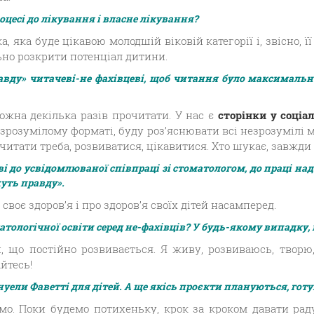
цесі до лікування і власне лікування?
а, яка буде цікавою молодшій віковій категорії і, звісно,
льно розкрити потенціал дитини.
вду» читачеві-не фахівцеві, щоб читання було максимальн
ожна декілька разів прочитати. У нас є
сторінки у соці
у зрозумілому форматі, буду роз’яснювати всі незрозуміл
итати треба, розвиватися, цікавитися. Хто шукає, завжди
 до усвідомлюваної співпраці зі стоматологом, до праці над 
уть правду».
 своє здоров’я і про здоров’я своїх дітей насамперед.
тологічної освіти серед не-фахівців? У будь-якому випадку, в
и, що постійно розвивається. Я живу, розвиваюсь, творю
йтесь!
уели Фаветті для дітей. А ще якісь проєкти плануються, гот
о. Поки будемо потихеньку, крок за кроком давати раду 