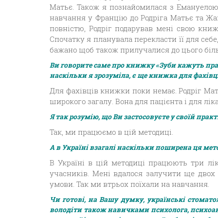
Матьє. Також я познайомилася з Емануелою Ф
навчання у Францію до Родріга Матьє та Жа
повністю, Родріг подарував мені свою кни
Спочатку я планувала перекласти її для себе,
бажано щоб також прилучалися до цього біль
Ви говорите саме про книжку «Зуби кажуть пра
наскільки я зрозуміла, є ще книжка для фахівц
Для фахівців книжки поки немає. Родріг Мат
широкого загалу. Вона для пацієнта і для лік
Я так розумію, що Ви застосовуєте у своїй прак
Так, ми працюємо в цій методиці.
А в Україні взагалі наскільки поширена ця ме
В Україні в цій методиці працюють три лік
учасників. Мені вдалося залучити ще двох
умови. Так ми втрьох поїхали на навчання.
Чи готові, на Вашу думку, українські стомато
володіти також навичками психолога, психоана