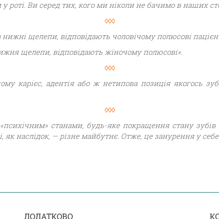
 у роті. Ви серед тих, кого ми ніколи не бачимо в наших с
◊◊◊
а нижні щелепи, відповідають чоловічому полюсові пацієнт
нижня щелепи, відповідають жіночому полюсові».
◊◊◊
ому карієс, адентія або ж нетипова позиція якогось зу
◊◊◊
 «психічним» станами, будь-яке покращення стану зубів
 і, як наслідок, — різне майбутнє. Отже, це занурення у се
ДОДАТКОВО
К