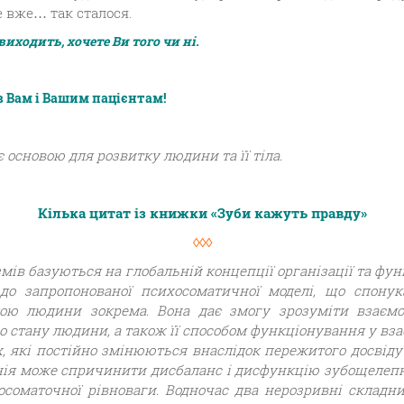
 вже… так сталося.
виходить, хочете Ви того чи ні.
в Вам і Вашим пацієнтам!
 основою для розвитку людини та її тіла.
Кілька цитат із книжки «Зуби кажуть правду»
◊◊◊
мів базуються на глобальній концепції організації та фу
до запропонованої психосоматичної моделі, що спонук
кою людини зокрема. Вона дає змогу зрозуміти взаєм
о стану людини, а також її способом функціонування у вза
х, які постійно змінюються внаслідок пережитого досвіду
ія може спричинити дисбаланс і дисфункцію зубощелепної
соматочної рівноваги. Водночас два нерозривні складн