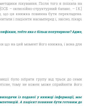
методики лікування. Після того я поїхала на
СБ – оклюзійно-структурний баланс. – І.К.]
я, що ця книжка повинна бути перекладена.
итали і пацієнти насамперед і, звісно, лікарі
нонфікшн, тобто яка є більш популярною? Адже,
ки що на цей момент його книжка, і вона для
анції було зібрати групу від трьох до семи
ртісне, тому не кожен може сприйняти його
 виходячи із поданої у книжці інформації, має
омпетенцій. А пацієнт повинен бути готовим до