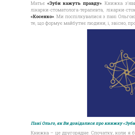
Матьє
«Зуби кажуть правду»
. Книжка з’яв
лікарки-стоматолога-терапевта, лікарки-сто
«Косенко»
. Ми поспілкувалися з пані Ольгою
те, що формує майбутнє людини, і, звісно, пр
Пані Ольго, як Ви довідалися про книжку «Зуби
Книжка – це другорядне. Спочатку, коли я б