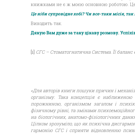
книжками не є ж моєю основною роботою. Це
Це ніби супровідне хобі? Чи все-таки місія, так 
Виходить так.
Дякую Вам дуже за таку цікаву розмову. Успіхі
[i]
СГС – Стоматогнатична Система. Її баланс є
«Для авторів книги пошуки причин і механіз
організму. Така концепція є наближеною 
порожниною, організмом загалом і психі
фізичному рівні, та змінами психоемоційног
на біологічних, анатомо-фізіологічних дани
Цілком зрозуміло, що як психічна дисгармон
гармонію СГС і сприяти відновленню психо