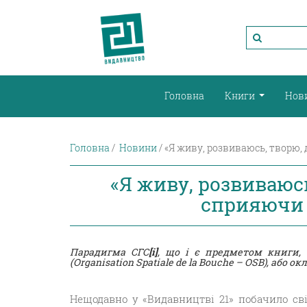
Головна
Книги
Нов
Головна
Новини
«Я живу, розвиваюсь, творю,
«Я живу, розвиваюс
сприяючи з
Парадигма СГС
[i]
, що і є предметом книги, 
(Organisation Spatiale de la Bouche – OSB), аб
Нещодавно у «Видавництві 21» побачило св