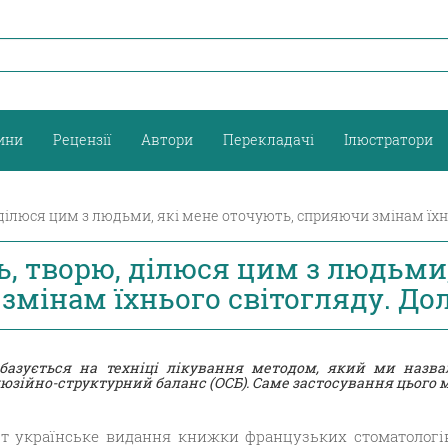
ини
Рецензії
Автори
Перекладачі
Ілюстратори
 ділюся цим з людьми, які мене оточують, сприяючи змінам їхн
ь, творю, ділюся цим з людьми,
мінам їхнього світогляду. До
базується на техніці лікування методом, який ми назва
о оклюзійно-структурний баланс (ОСБ). Саме застосування цього
іт українське видання книжки французьких стоматологів