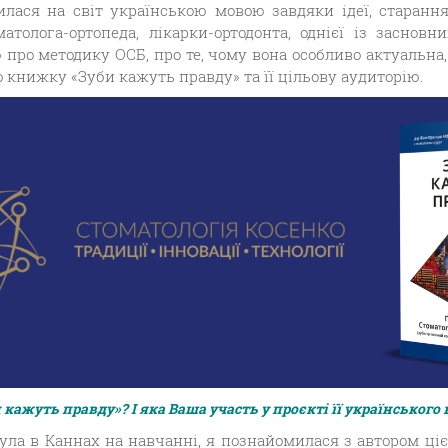
илася на світ українською мовою завдяки ідеї, старанн
матолога-ортопеда, лікарки-ортодонта, однієї із заснов
 про методику ОСБ, про те, чому вона особливо актуальна,
о книжку «Зуби кажуть правду» та її цільову аудиторію.
 кажуть правду»? І яка Ваша участь у проєкті її українського
ула в Каннах на навчанні, я познайомилася з автором ці