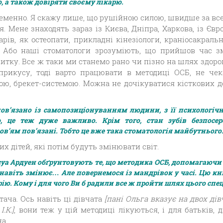
, а також довіряти своєму лікарю.
теменно. Я скажу лише, що рушійною силою, швидше за все,
. Мене знаходять зараз із Києва, Дніпра, Харкова, із Єв
арів, як остеопати, прикладні кінезіологи, краніосакрал
Або наші стоматологи зрозуміють, що прийшов час змі
тку. Все ж таки ми станемо рано чи пізно на шлях здоров
прикусу, тоді варто працювати в методиці ОСБ, не чек
ю, брекет-системою. Можна не дочікуватися кісткових де
ов’язано із самопозиціонуванням людини, з її психологіч
, це теж дуже важливо. Крім того, стан зубів безпосере
в’ям пов’язані. Тобто це вже така стоматологія майбутнього
х дітей, які потім будуть змінювати світ.
суа Ардуен обґрунтовують те, що методика ОСБ, допомагаючи
і навіть змінює…
Але повернемося із мандрівок у часі. Цю к
ю. Кому і для чого Ви б радили все ж пройти шлях цього спе
ача. Ось навіть ці дівчата
[пані Ольга вказує на двох дів
.К.]
, вони теж у цій методиці лікуються, і для батьків, 
а.