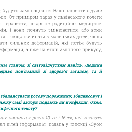
 будуть самі пацієнти. Наші пацієнти є дуже
ропи. От приміром зараз у львівського колеги
ьні терапевти, лікарі нетрадиційної медицини
н, і вони почнуть змінюватися, або вони
’я. І якщо починати з маленьких дітей, якщо
ати сильних деформацій, які потім будуть
формацій, а вже на етапі змінного прикусу,
ним станом, зі світовідчуттям навіть. Людина
дньо пов’язаний зі здоров’я загалом, та й
.
 збалансувати ротову порожнину, збалансовує і
нижку самі автори подають як нонфікшн. Отже,
цифічного тексту?
чат-пацієнток років 10-ти і 16-ти, які чекають
для дітей інформація, подана у книжці «Зуби