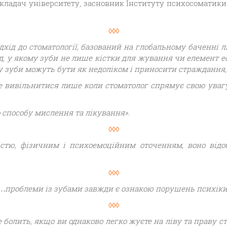
кладач університету, засновник Інституту психосоматики
◊◊◊
дхід до стоматології, базований на глобальному баченні 
д, у якому зуби не лише кістки для жування чи елемент е
у зуби можуть бути як недоліком і приносити страждання, 
же вивільнитися лише коли стоматолог спрямує свою увагу
 способу мислення та лікування».
◊◊◊
стю, фізичним і психоемоційним оточенням, воно відоб
◊◊◊
…проблеми із зубами завжди є ознакою порушень психіки
◊◊◊
е болить, якщо ви однаково легко жуєте на ліву та праву 