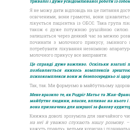
тривалої і дуже усвідомлюваної роботи із собою
Я не можу дати відповідь на це питання дос
освіченими, вони грамотні, вони цікавляться
лікується пацієнтка із ОБСЄ. Така група лік
також є дуже потужною рушійною силою. 
залишаться через деякий час за межею розви
починати з молочного прикусу, змінного 
потребувати лікування незнімною апаратуро
молочного прикусу все виправити.
Це справді дуже важливо. Оскільки взагалі п
позбавляється якихось комплексів зрештою
психокомплекси вони ж безепосередньо зі здоро
Так, так. Ми формуємо в майбутньому здорови
Мене вразило те, як Родріг Матьє та Жан-Фран
майбутнє людини, власне, впливає на нього 
вона призначена для ширшої за фахову аудиторі
Книжка доволі зрозуміла для звичайного чит
на неї й уважно слухають нашу розмову. – І
кажуть правду», вельми корисна і пізнавальн