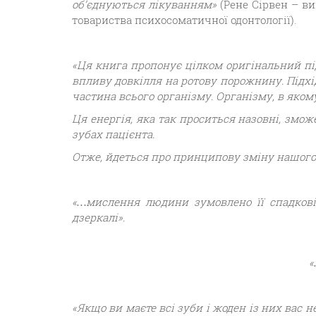
об’єднуються лікуванням»
(Рене Сірвен – ви
товариства психосоматичної одонтології).
«Ця книга пропонує цілком оригінальний пі
впливу довкілля на ротову порожнину. Підхі
частина всього організму. Організму, в яком
Ця енергія, яка так проситься назовні, змо
зубах пацієнта.
Отже, йдеться про принципову зміну нашого
«…мислення людини зумовлено її спадкові
дзеркалі».
«
«Якщо ви маєте всі зуби і жоден із них вас н