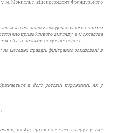
 у м. Монпельє, віцепрезидент Французького
людського організму, змодельованого шляхом
стетично привабливого вигляду, а й складова
так і бути носіями потужної енергії.
 на меседжі правди, філігранно закодовані в
ражається в його ротовій порожнині, як у
».
сторони, знайте, що ви належите до дууу-у-уже