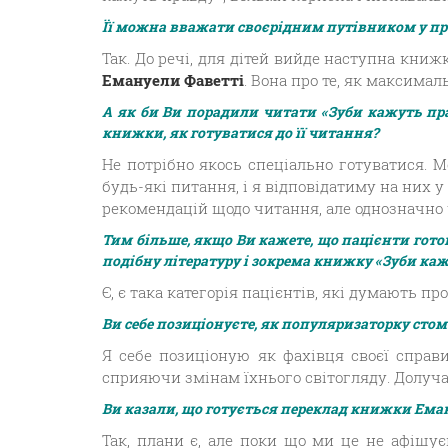
Її можна вважати своєрідним путівником у про
Так. До речі, для дітей вийде наступна книжк
Емануели Фаветті
. Вона про те, як максима
А як би Ви порадили читати «Зуби кажуть пра
книжки, як готуватися до її читання?
Не потрібно якось спеціально готуватися. М
будь-які питання, і я відповідатиму на них 
рекомендацій щодо читання, але однозначно ч
Тим більше, якщо Ви кажете, що пацієнти готові
подібну літературу і зокрема книжку «Зуби каж
Є, є така категорія пацієнтів, які думають про
Ви себе позиціонуєте, як популяризаторку стома
Я себе позиціоную як фахівця своєї справ
сприяючи змінам їхнього світогляду. Долуча
Ви казали, що готується переклад книжки Еман
Так, плани є, але поки що ми це не афішуєм