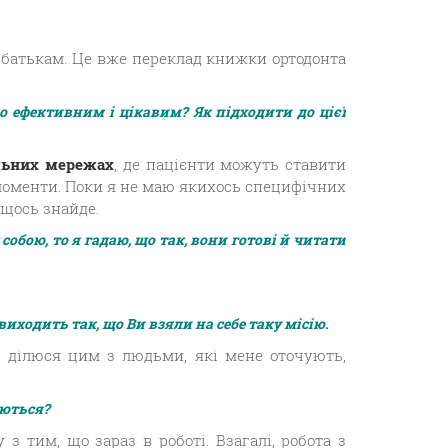
 її батькам. Це вже переклад книжки ортодонта
о ефективним і цікавим? Як підходити до цієї
альних мережах
, де пацієнти можуть ставити
і моменти. Поки я не маю якихось специфічних
 щось знайде.
собою, то я гадаю, що так, вони готові й читати
иходить так, що Ви взяли на себе таку місію.
, ділюся цим з людьми, які мене оточують,
уються?
з тим, що зараз в роботі. Взагалі, робота з