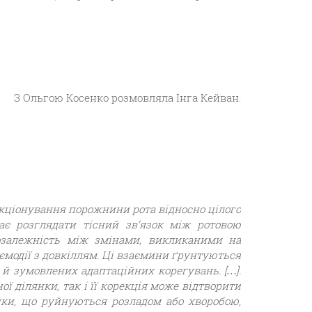
З Ольгою Косенко розмовляла Інга Кейван.
нкціонування порожнини рота відносно цілого
ає розглядати тісний зв’язок між ротовою
озалежність між змінами, викликаними на
ємодії з довкіллям. Ці взаємини ґрунтуються
 й зумовлених адаптаційних корегувань. […].
 ділянки, так і її корекція може відтворити
ики, що руйнуються розладом або хворобою,