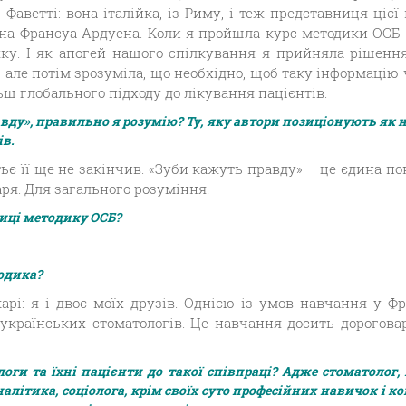
аветті: вона італійка, із Риму, і теж представниця цієї 
на-Франсуа Ардуена. Коли я пройшла курс методики ОСБ [О
жку. І як апогей нашого спілкування я прийняла рішенн
 але потім зрозуміла, що необхідно, щоб таку інформацію ч
ш глобального підходу до лікування пацієнтів.
вду», правильно я розумію? Ту, яку автори позиціонують як 
ів.
ьє її ще не закінчив. «Зуби кажуть правду» – це єдина по
аря. Для загального розуміння.
тиці методику ОСБ?
тодика?
арі: я і двоє моїх друзів. Однією із умов навчання у Фр
 українських стоматологів. Це навчання досить дорогова
логи та їхні пацієнти до такої співпраці? Адже стоматолог,
літика, соціолога, крім своїх суто професійних навичок і к