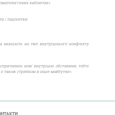
томатологічних кабінетах».
а / пацієнтки.
ба вказують на тип внутрішнього конфлікту
 спричинює нові внутрішні обставини, тобто
бе є також стрибком в інше майбутнє».
ОНТАКТИ