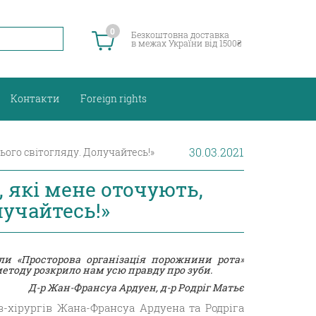
0
Безкоштовна доставка
в межах України від 1500₴
Контакти
Foreign rights
30.03.2021
ього світогляду. Долучайтесь!»
 які мене оточують,
лучайтесь!»
ли «Просторова організація порожнини рота»
 методу розкрило нам усю правду про зуби.
Д-р Жан-Франсуа Ардуен, д-р Родріг Матьє
-хірургів Жана-Франсуа Ардуена та Родріга