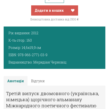
Додати в кошик
Безкоштовна доставка від 1500 ₴
Рік видання:
2012
К-ть стор.:
160
Розмір:
14,6х19,9 см
ISBN:
978-966-2771-03-9
Видавництво:
Меридіан Черновіц
Анотація
Відгуки
Третій випуск двомовного (українська,
німецька) щорічного альманаху
Міжнародного поетичного фестивалю