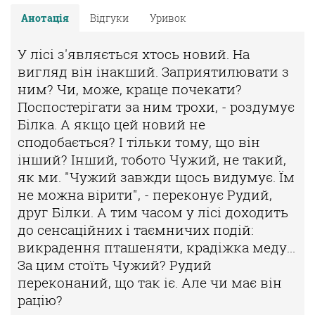
Анотація
Відгуки
Уривок
У лісі з'являється хтось новий. На
вигляд він інакший. Заприятилювати з
ним? Чи, може, краще почекати?
Поспостерігати за ним трохи, - роздумує
Білка. А якщо цей новий не
сподобається? І тільки тому, що він
інший? Інший, тобото Чужий, не такий,
як ми. "Чужий завжди щось видумує. Їм
не можна вірити", - переконує Рудий,
друг Білки. А тим часом у лісі доходить
до сенсаційних і таємничих подій:
викрадення пташеняти, крадіжка меду...
За цим стоїть Чужий? Рудий
переконаний, що так іє. Але чи має він
рацію?