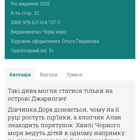
Рік видання:
2025
К-ть стор.:
32
ISBN:
978-617-614-727-5
Видавництво:
Чорні вівці
Художнє оформлення:
Ольга Гаврилова
Орієнтовний вік:
5+
Анотація
Відгуки
Уривок
Такі дива могли статися тільки на
острові Джарилгач!
Дівчинка Дора дізнається, чому на її
руці ростуть пір’їнки, а хлопчик Алан
знаходить
порятунок. Хвилі Чорного
моря ведуть дітей в одному напрямку: