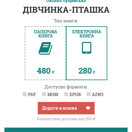
Оксана Лущевська
ДІВЧИНКА-ПТАШКА
Тип книги:
ПАПЕРОВА
ЕЛЕКТРОННА
КНИГА
КНИГА
480
280
₴
₴
Доступні формати:
PDF
MOBI
EPUB
AZW3
Додати в кошик
Безкоштовна доставка від 1500 ₴