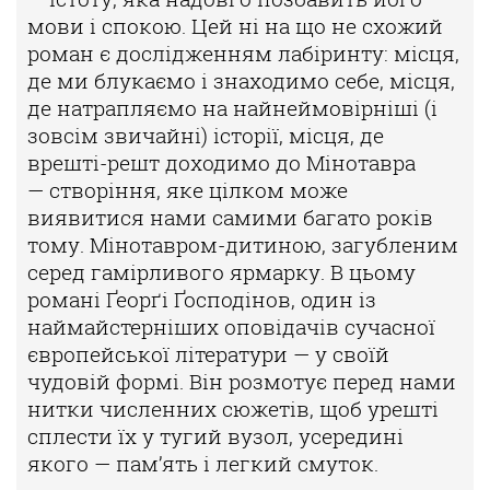
мови і спокою. Цей ні
на що не схожий
роман є дослідженням лабіринту: місця,
де ми блукає
мо і знаходимо себе, місця,
де натрапляємо на найнеймовірніші (і
зов
сім звичайні) історії, місця, де
врешті-решт доходимо до Мінотавра
—
створіння, яке цілком може
виявитися нами самими багато років
тому.
Мінотавром-дитиною, загубленим
серед гамірливого ярмарку. В цьо
му
романі Ґеорґі Ґосподінов, один із
наймайстерніших оповідачів су
часної
європейської літератури — у своїй
чудовій формі. Він розмотує
перед нами
нитки численних сюжетів, щоб урешті
сплести їх у тугий
вузол, усередині
якого — пам’ять і легкий смуток.