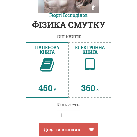
Ґеорґі Ґосподінов
ФІЗИКА СМУТКУ
Тип книги:
ПАПЕРОВА
ЕЛЕКТРОННА
КНИГА
КНИГА
450
360
₴
₴
Кількість:
Додати в кошик