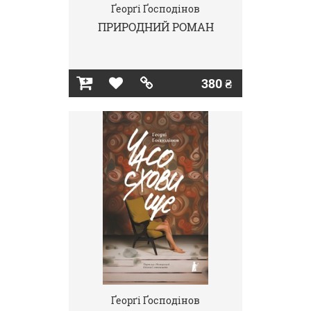
Ґеорґі Ґосподінов
ПРИРОДНИЙ РОМАН
380 ₴
Ґеорґі Ґосподінов