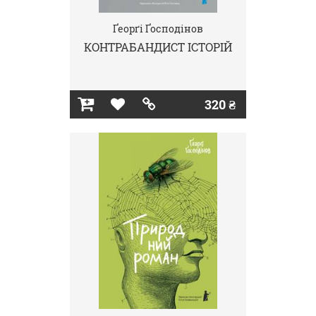
Ґеорґі Ґосподінов
КОНТРАБАНДИСТ ІСТОРІЙ
320 ₴