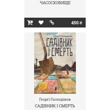
ЧАСОСХОВИЩЕ
450 ₴
Ґеорґі Ґосподінов
САДІВНИК І СМЕРТЬ