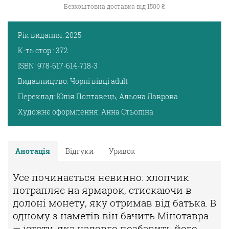
Безкоштовна доставка від 1500 ₴
Рік видання:
2025
К-ть стор.:
372
ISBN:
978-617-614-718-3
Видавництво:
Чорні вівці adult
Переклад:
Юлія Полтавець, Альона Лаврова
Художнє оформлення:
Анна Стьопіна
Анотація
Відгуки
Уривок
Усе починається невинно: хлопчик
потрапляє на ярмарок, стискаючи
в
долоні монету, яку отримав від батька. В
одному з наметів він бачить
Мінотавра
— істоту, яка надовго позбавить його