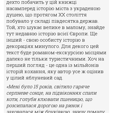
дехто побачить у цій книжці
насамперед історію міста з украденою
душею, що протягом ХХ століття
побувало у складі півдесятка держав.
Той, хто шукає велике в малому, знайде
тут недавню історію всієї Європи. Ще
інший - свою особисту історію в
декораціях минулого. Для декого цей
текст буде романом-екскурсією місцями
далеко не тільки туристичними. Хоч на
перший погляд - це одна із мільйонів
історій кохання, яку автор усе ж оцінив
у цілий яблуневий сад.
«Мені було 15 років, світило гаряче
серпневе сонце, на підвіконнях спали
коти, голуби клювали пшеницю, що
розсипалася дорогою на ринок і
заховалася між бруківкою, знизу помалу,