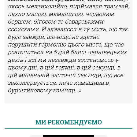
якось меланхолійно, підіймався трамвай,
пахло мацою, мамалигою, червоним
борщем, біґосом та баварськими
сосисками. Й здавалося в ту мить, що так
буде завжди, що ніщо не здатне
порушити гармонію цього міста, що час
розтопиться на бурій блясі чернівецьких
дахів і всі ми назавжди зостанемось у
цьому дні, в цій годині, в цій секунді, в
цій маленькій часточці секунди, що все
законсервується, наче комашина в
бурштиновому камінці...»
МИ РЕКОМЕНДУЄМО