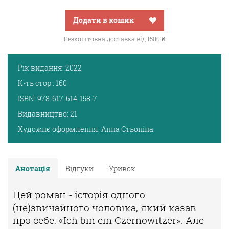
Додати в кошик
Безкоштовна доставка від 1500 ₴
Рік видання:
2022
К-ть стор.:
160
ISBN:
978-617-614-158-7
Видавництво:
21
Художнє оформлення:
Анна Стьопіна
Анотація
Відгуки
Уривок
Цей роман - історія одного
(не)звичайного чоловіка, який казав
про себе: «Ich bin ein Czernowitzer». Але