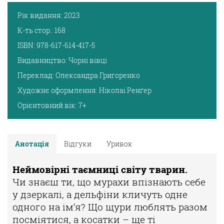
Рік видання:
2023
К-ть стор.:
168
ISBN:
978-617-614-417-5
Видавництво:
Чорні вівці
Переклад:
Олександра Григоренко
Художнє оформлення:
Ніколаі Ренґер
Орієнтовний вік:
7+
Анотація
Відгуки
Уривок
Неймовірні таємниці світу тварин.
Чи знаєш ти, що мурахи впізнають себе
у дзеркалі, а дельфіни кличуть одне
одного на ім’я? Що щури люблять разом
посміятися, а косатки – ще ті