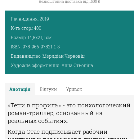
Безкоштовна доставка від 1500 ₴
Рік видання:
2019
К-ть стор.:
400
Розмір:
14,8х21,1 см
ISBN:
978-966-97821-1-3
Видавництво:
Меридіан Черновіц
Художнє оформлення:
Анна Стьопіна
Анотація
Відгуки
Уривок
«Тени в профиль» - это психологоческий
роман-триллер, основанный на
реальных событиях.
Когда Стас подписывает рабочий