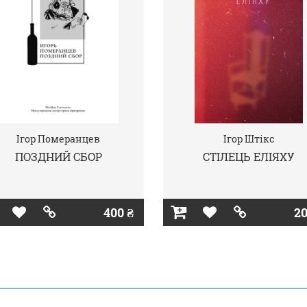
Ігор Померанцев
Ігор Штікс
ПОЗДНИЙ СБОР
СТІЛЕЦЬ ЕЛІЯХУ
400 ₴
20