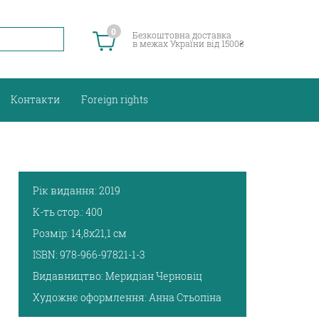
0
Безкоштовна доставка
в межах України від 1500₴
Контакти
Foreign rights
Рік видання:
2019
К-ть стор.:
400
Розмір:
14,8х21,1 см
ISBN:
978-966-97821-1-3
Видавництво:
Меридіан Черновіц
Художнє оформлення:
Анна Стьопіна