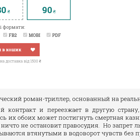
80
90
₴
₴
і формати:
FB2
MOBI
PDF
 в кошик
а доставка від 1500 ₴
гоческий роман-триллер, основанный на реаль
й контракт и переезжает в другую страну,
ь их обоих может постигнуть смертная казн
е ничто не остановит правосудия. Но запрет 
ываются втянутыми в водоворот чувств без п