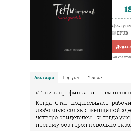
1
Доступн
EPUB
Додати
Безкоштовн
Анотація
Відгуки
Уривок
«Тени в профиль» - это психоло
Когда Стас подписывает рабочи
любовную связь с женщиной здес
четверо свидетелей - и тогда уж
поэтому оба героя невольно оказ