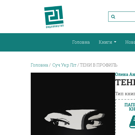
Головна
Книги
Нов
Головна
Суч Укр Літ
ТЕНИ В ПРОФИЛЬ
Олена А
ТЕН
Тип книг
ПАП
КН