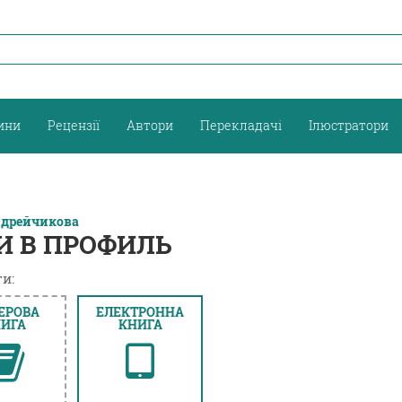
ини
Рецензії
Автори
Перекладачі
Ілюстратори
ндрейчикова
И В ПРОФИЛЬ
и:
ЕРОВА
ЕЛЕКТРОННА
ИГА
КНИГА