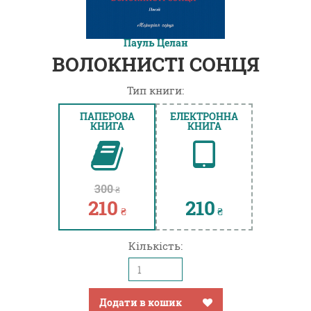
Пауль Целан
ВОЛОКНИСТІ СОНЦЯ
Тип книги:
ПАПЕРОВА
ЕЛЕКТРОННА
КНИГА
КНИГА
300
₴
210
210
₴
₴
Кількість:
Додати в кошик