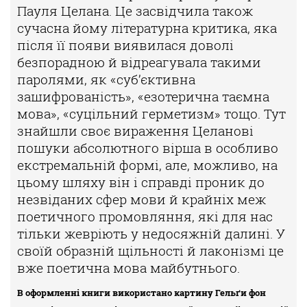
Пауля Целана. Це засвідчила також
сучасна йому літературна критика, яка
після її появи виявилася доволі
безпорадною й відреагувала такими
паролями, як «суб’єктивна
зашифрованість», «езотерична таємна
мова», «суцільний герметизм» тощо. Тут
знайшли своє вираження Целанові
пошуки абсолютного вірша в особливо
екстремальній формі, але, можливо, на
цьому шляху він і справді проник до
незвіданих сфер мови й крайніх меж
поетичного промовляння, які для нас
тільки жевріють у недосяжній далині. У
своїй образній щільності й лаконізмі це
вже поетична мова майбутнього.
В оформленні книги використано картину Гельґи фон