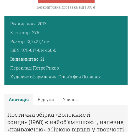
Безкоштовна доставка від 1500 ₴
Рік видання:
2017
К-ть стор.:
276
Розмір:
13,7х21,7 см
ISBN:
978-617-614-160-0
Видавництво:
21
Переклад:
Петро Рихло
Художнє оформлення:
Гельґа фон Льовеніх
Анотація
Відгуки
Уривок
Поетична збірка «Волокнисті
сонця» (1968) є найоб’ємнішою і, напевне,
«найважчою» збіркою віршів у творчості