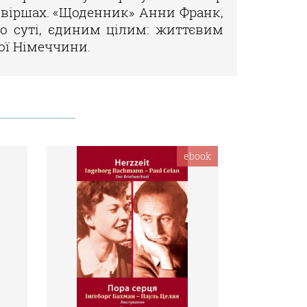
у віршах. «Щоденник» Анни Франк,
о суті, єдиним цілим: життєвим
ої Німеччини.
ebook