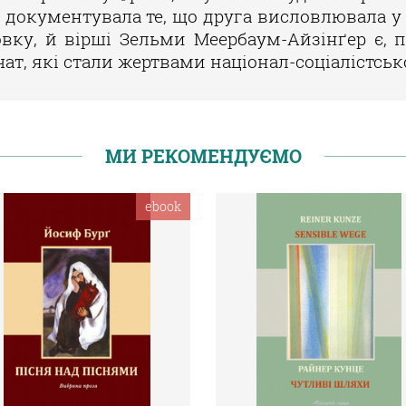
их документувала те, що друга висловлювала 
вку, й вірші Зельми Меербаум-Айзінґер є, п
ат, які стали жертвами націонал-соціалістськ
МИ РЕКОМЕНДУЄМО
ebook