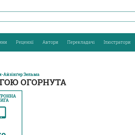
ини
Рецензії
Автори
Перекладачі
Ілюстратори
-Айзінґер Зельма
УГОЮ ОГОРНУТА
ТРОННА
ИГА