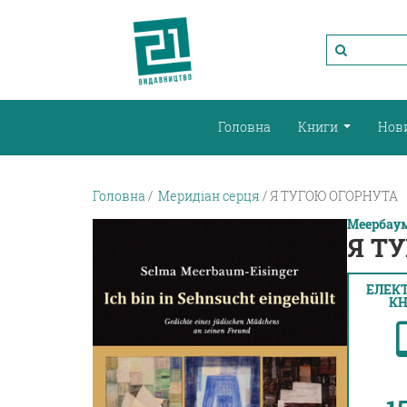
Головна
Книги
Нов
Головна
Меридіан серця
Я ТУГОЮ ОГОРНУТА
Меербаум
Я Т
ЕЛЕК
КН