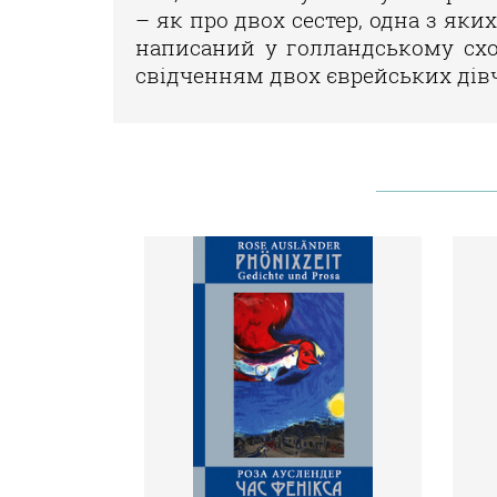
– як про двох сестер, одна з як
написаний у голландському схо
свідченням двох єврейських дівч