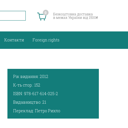
0
Безкоштовна доставка
в межах України від 1500₴
Контакти
Foreign rights
Рік видання:
2012
К-ть стор.:
152
ISBN:
978-617-614-025-2
Видавництво:
21
Переклад:
Петро Рихло