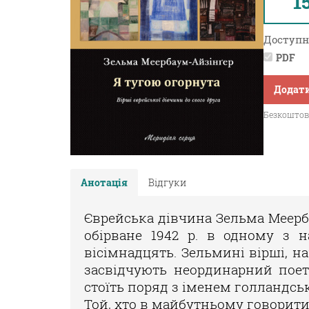
1
Доступн
PDF
Додати
Безкоштовн
Анотація
Відгуки
Єврейська дівчина Зельма Меерба
обірване 1942 р. в одному з н
вісімнадцять. Зельмині вірші, н
засвідчують неординарний поет
стоїть поряд з іменем голландс
Той, хто в майбутньому говорит