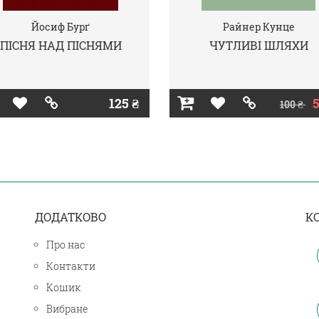
Йосиф Бурґ
Райнер Кунце
ПІСНЯ НАД ПІСНЯМИ
ЧУТЛИВІ ШЛЯХИ
125 ₴
5
100 ₴
ДОДАТКОВО
К
Про нас
Контакти
Кошик
Вибране