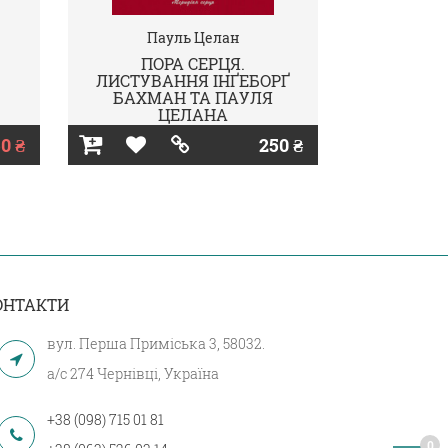
Пауль Целан
ПОРА СЕРЦЯ.
ЛИСТУВАННЯ ІНҐЕБОРҐ
БАХМАН ТА ПАУЛЯ
ЦЕЛАНА
0 ₴
250 ₴
ОНТАКТИ
вул. Перша Приміська 3, 58032.
а/с 274 Чернівці, Україна
+38 (098) 715 01 81
0