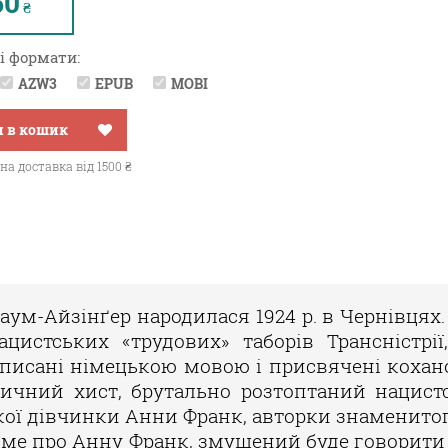
50
₴
і формати:
AZW3
EPUB
MOBI
 в кошик
а доставка від 1500 ₴
ум-Айзінґер народилася 1924 р. в Чернівцях.
ацистських «трудових» таборів Трансністрі
аписані німецькою мовою і присвячені кохан
ичний хист, брутально розтоптаний нацистс
ької дівчинки Анни Франк, авторки знаменито
име про Анну Франк, змушений буде говорити