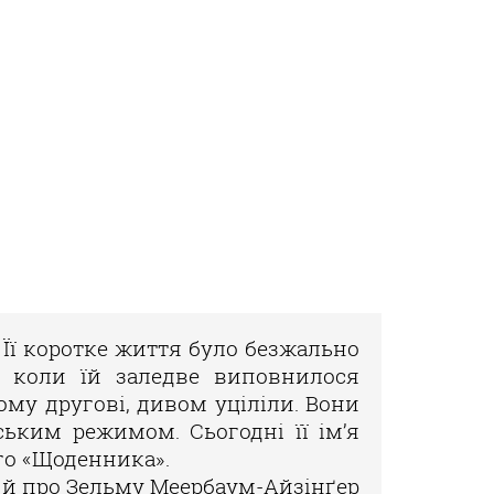
 Її коротке життя було безжально
ї, коли їй заледве виповнилося
ому другові, дивом уціліли. Вони
ьким режимом. Сьогодні її ім’я
го «Щоденника».
 й про Зельму Меербаум-Айзінґер