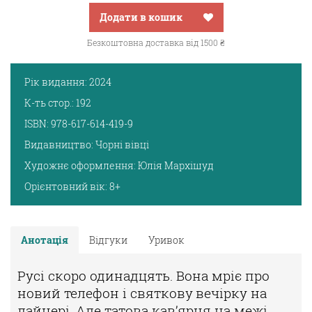
Додати в кошик
Безкоштовна доставка від 1500 ₴
Рік видання:
2024
К-ть стор.:
192
ISBN:
978-617-614-419-9
Видавництво:
Чорні вівці
Художнє оформлення:
Юлія Мархішуд
Орієнтовний вік:
8+
Анотація
Відгуки
Уривок
Русі скоро одинадцять. Вона мріє про
новий телефон і святкову
вечірку на
лайнері. Але татова кав’ярня на межі