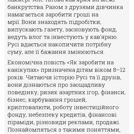
банкрутства.
Разом з друзями дівчинка
намагається заробити гроші на
мрії.
Вони знаходять підробітки,
випускають газету, засновують
фонд,
ведуть влог та інвестують у кав’ярню.
Русі вдається нако
пичити потрібну
суму, але її бажання змінюються.
Економічна повість «Як заробити на
канікулах» призначена
дітям віком 8–12
років. Читаючи історію Русі та її друзів,
вони
дізнаються про заощадливу
поведінку, ризик азартних ігор,
фінанси,
бізнес, карбування грошей,
криптовалюти, роботу ін
вестиційного
фонду, небезпеку кредитів, фінансові
піраміди,
різновиди реклами, продажі.
Познайомляться з такими понят
тями,