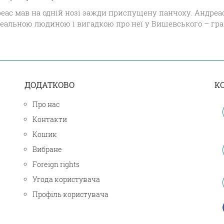
еас мав на одній нозі зажди приспущену панчоху. Андреас в
еальною людиною і вигадкою про неї у Вишевського – грани
ДОДАТКОВО
К
Про нас
Контакти
Кошик
Вибране
Foreign rights
Угода користувача
Профіль користувача