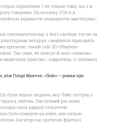
торію порцеляни. І не тільки тому, що є в
вропу говоримо. На початку 1710-х в
опейські керамісти опановують мистецтва і
си сентименталізму з його світлою тугою за
скульптуркам чепурух і модників приходять
же еротичні: такий собі 3D-«Playboy»
жно. Так само, як описує й інші «знакові»
іх медичних практик і подробиць із інтимної
є, ніж Гіларі Мантел. «Лойс» – роман про
. Це була перша людина, яку Лойс зустрів у
герцога, либонь. Наступний раз вони
спогадів своїх радше) статуетки
шно було померти на війні, але сильно
облена. Багаторічні еротичні фантазії