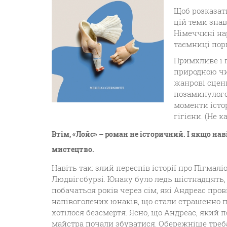
Щоб розказати
цій теми знав
Німеччині на
таємниці пор
Примхливе і 
природною чи
жанрові сценк
позаминулого 
моменти істор
гігієни. (Не к
Втім, «Лойс» – роман не історичний. І якщо нав
мистецтво.
Навіть так: злий переспів історії про Пігмал
Людвігсбурзі. Юнаку було ледь шістнадцять, 
побачаться років через сім, які Андреас прові
напівоголених юнаків, що стали страшенно по
хотілося безсмертя. Ясно, що Андреас, який 
майстра почали збуватися. Обережніше треб