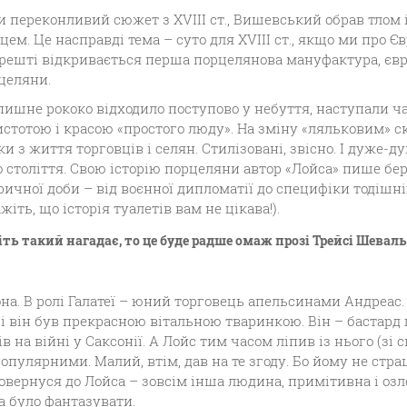
 переконливий сюжет з ХVІІІ ст., Вишевський обрав тлом іс
цем. Це насправді тема – суто для XVІІІ ст., якщо ми про Є
решті відкривається перша порцелянова мануфактура, євр
целяни.
пишне рококо відходило поступово у небуття, наступали ча
стотою і красою «простого люду». На зміну «ляльковим» 
и з життя торговців і селян. Стилізовані, звісно. І дуже-ду
століття. Свою історію порцеляни автор «Лойса» пише бере
ичної доби – від воєнної дипломатії до специфіки тодішн
ажіть, що історія туалетів вам не цікава!).
іть такий нагадає, то це буде радше омаж прозі Трейсі Шеваль
іона. В ролі Галатеї – юний торговець апельсинами Андреас
і він був прекрасною вітальною тваринкою. Він – бастард 
в на війні у Саксонії. А Лойс тим часом ліпив із нього (зі 
пулярними. Малий, втім, дав на те згоду. Бо йому не стра
повернуся до Лойса – зовсім інша людина, примітивна і озл
а було фантазувати.