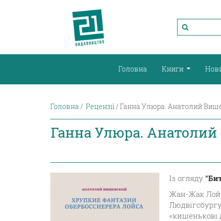
Головна
Книги
Нов
Головна
Рецензії
Ганна Улюра. Анатолий Више
Ганна Улюра. Анатолий
Із огляду
"Би
Жан-Жак Лойс 
Людвігсбургу,
«кишенькові 