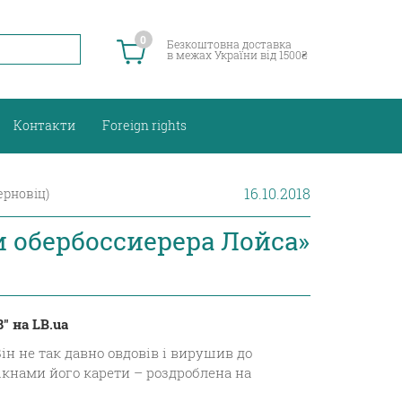
0
Безкоштовна доставка
в межах України від 1500₴
Контакти
Foreign rights
16.10.2018
ерновіц)
 обербоссиерера Лойса»
" на LB.ua
ін не так давно овдовів і вирушив до
ікнами його карети – роздроблена на