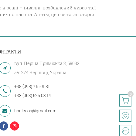
 реалі – інвалід, позбавлений якраз тієї
чно наочна. А втім, це все таки історія
ОНТАКТИ
вул. Перша Приміська 3, 58032.
а/с 274 Чернівці, Україна
+38 (098) 715 01 81
0
+38 (063) 526 03 14
booksxxi@gmail.com