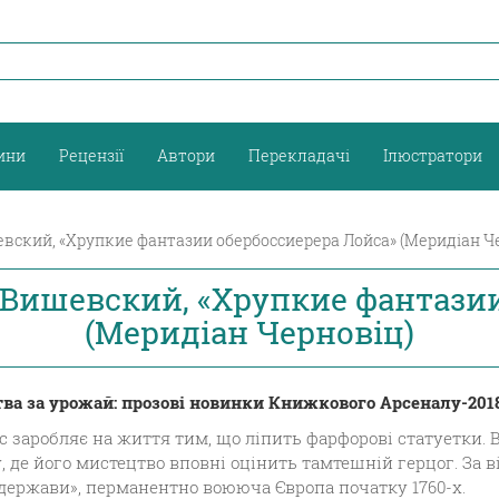
ини
Рецензії
Автори
Перекладачі
Ілюстратори
вский, «Хрупкие фантазии обербоссиерера Лойса» (Меридіан Ч
 Вишевский, «Хрупкие фантазии
(Меридіан Черновіц)
тва за урожай: прозові новинки Книжкового Арсеналу-2018
заробляє на життя тим, що ліпить фарфорові статуетки. В
 де його мистецтво вповні оцінить тамтешній герцог. За в
держави», перманентно воююча Європа початку 1760-х.