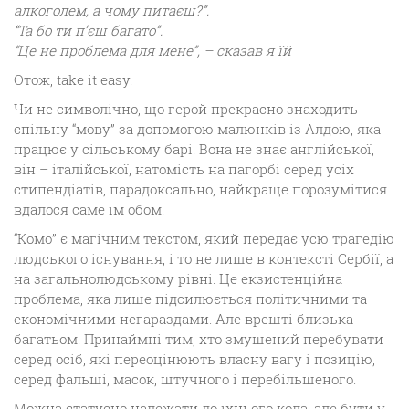
алкоголем, а чому питаєш?”.
“Та бо ти п’єш багато”.
“Це не проблема для мене”, – сказав я їй
Отож, take it easy.
Чи не символічно, що герой прекрасно знаходить
спільну “мову” за допомогою малюнків із Алдою, яка
працює у сільському барі. Вона не знає англійської,
він – італійської, натомість на пагорбі серед усіх
стипендіатів, парадоксально, найкраще порозумітися
вдалося саме їм обом.
“Комо” є магічним текстом, який передає усю трагедію
людського існування, і то не лише в контексті Сербії, а
на загальнолюдському рівні. Це екзистенційна
проблема, яка лише підсилюється політичними та
економічними негараздами. Але врешті близька
багатьом. Принаймні тим, хто змушений перебувати
серед осіб, які переоцінюють власну вагу і позицію,
серед фальші, масок, штучного і перебільшеного.
Можна статусно належати до їхнього кола, але бути у