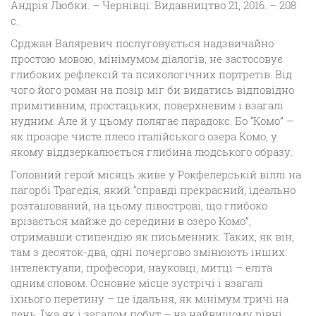
Андрія Любки. – Чернівці: Видавництво 21, 2016. – 208
с.
Срджан Валяревич послуговується надзвичайно
простою мовою, мінімумом діалогів, не застосовує
глибоких рефлексій та психологічних портретів. Від
чого його роман на позір міг би видатись відповідно
примітивним, простацьких, поверхневим і взагалі
нудним. Але й у цьому полягає парадокс. Бо “Комо” –
як прозоре чисте плесо італійського озера Комо, у
якому віддзеркалюється глибина людського образу.
Головний герой місяць живе у Рокфелерській віллі на
пагорбі Трагедія, який “справді прекрасний, ідеально
розташований, на цьому півострові, що глибоко
врізається майже до середини в озеро Комо”,
отримавши стипендію як письменник. Таких, як він,
там з десяток-два, одні почергово змінюють інших:
інтелектуали, професори, науковці, митці – еліта
одним словом. Основне місце зустрічі і взагалі
їхнього перетину – це їдальня, як мінімум тричі на
день. Їжа як і загалом побут – на найвищому рівні.