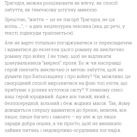
Трагедія, можна розцінювати як втечу, як спосіб
забуття, як тимчасову штучну амнезію.
Зрештою, “життя — це не пагорб Трагедія, не ця
вілла…”, – а далі нецензурна лексика (яка, до речі, у
тексті подекуди трапляється).
Але не варто тотально погоджуватися із перекладачем
і вдаватися до екзегези цього роману як виключно
роману про війну. І не тому, щоб не відлякати
шанувальників “мирної” прози. Бо ж чи насправді
герой пиячить виключно із метою забуття, щоб не
думати про Батьківщину і про війну? Чи, можливо, це
своєрідний спосіб вирізнитися на фоні тієї еліти, що
прибуває з різних куточків світу? У певному сенсі
наш герой юродивий. Адже він такий, який є,
безпосередній, вільний і беж жодних масок. Так, йому
доводиться спершу вдаватися до брехні, мовляв, він
пише, пише багато і завзято – ну але ж це лише
заради добра інших, а чи просто, щоб не виникало
зайвих питань і недовірливо-осудливих поглядів.