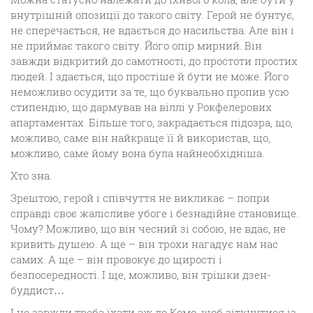
внутрішній опозиції до такого світу. Герой не бунтує,
не сперечається, не вдається до насильства. Але він і
не приймає такого світу. Його опір мирний. Він
завжди відкритий до самотності, до простоти простих
людей. І здається, що простіше й бути не може. Його
неможливо осудити за те, що буквально пропив усю
стипендію, що дармував на віллі у Рокфелерових
апартаментах. Більше того, закрадається підозра, що,
можливо, саме він найкраще її й використав, що,
можливо, саме йому вона була найнеобхідніша.
Хто зна.
Зрештою, герой і співчуття не викликає – попри
справді своє жалісливе убоге і безнадійне становище.
Чому? Можливо, що він чесний зі собою, не вдає, не
кривить душею. А ще – він трохи нагадує нам нас
самих. А ще – він провокує до щирості і
безпосередності. І ще, можливо, він трішки дзен-
буддист…
І не завжди треба їхати аж до Комо, щоб зіткнутися із