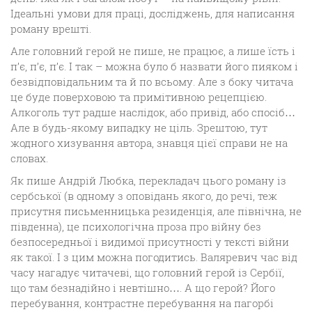
Ідеальні умови для праці, досліджень, для написання
роману врешті.
Але головний герой не пише, не працює, а лише їсть і
п’є, п’є, п’є. І так – можна було б назвати його пияком і
безвідповідальним та й по всьому. Але з боку читача
це буде поверховою та примітивною рецепцією.
Алкоголь тут радше наслідок, або привід, або спосіб…
Але в будь-якому випадку не ціль. Зрештою, тут
жодного хизування автора, знавця цієї справи не на
словах.
Як пише Андрій Любка, перекладач цього роману із
сербської (в одному з оповідань якого, до речі, теж
присутня письменницька резиденція, але північна, не
південна), це психологічна проза про війну без
безпосередньої і видимої присутності у тексті війни
як такої. І з цим можна погодитись. Валяревич час від
часу нагадує читачеві, що головний герой із Сербії,
що там безнадійно і невтішно…. А що герой? Його
перебування, контрастне перебування на пагорбі