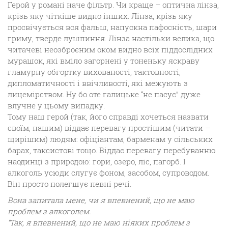
Герой у романі наче фільтр. Чи краще – оптична лінза,
крізь яку чіткіше видно інших. Лінза, крізь яку
просвічується вся фальш, напускна пафосність, шари
гриму, тверде лушпиння. Лінза настільки велика, що
читачеві неозброєним оком видно всіх піддослідних
мурашок, які вміло загорнені у тоненьку яскраву
гламурну обгортку вихованості, тактовності,
дипломатичності і ввічливості, які межують з
лицемірством. Ну бо оте галицьке “не пасує” дуже
влучне у цьому випадку.
Тому наш герой (так, його справді хочеться назвати
своїм, нашим) віддає перевагу простішим (читати –
щирішим) людям: офіціантам, барменам у сільських
барах, таксистові тощо. Віддає перевагу перебуванню
наодинці з природою: гори, озеро, ліс, пагорб. І
алкоголь усюди слугує фоном, засобом, супроводом.
Він просто полегшує певні речі.
Вона запитала мене, чи я впевнений, що не маю
проблем з алкоголем.
“Так, я впевнений, що не маю ніяких проблем з