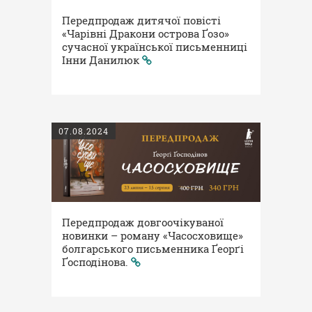
Передпродаж дитячої повісті
«Чарівні Дракони острова Ґозо»
сучасної української письменниці
Інни Данилюк
07.08.2024
Передпродаж довгоочікуваної
новинки – роману «Часосховище»
болгарського письменника Ґеорґі
Ґосподінова.