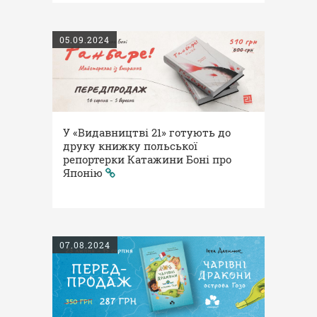
05.09.2024
У «Видавництві 21» готують до
друку книжку польської
репортерки Катажини Боні про
Японію
07.08.2024