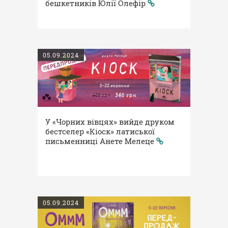
бешкетників Юлії Олефір
05.09.2024
У «Чорних вівцях» вийде друком
бестселер «Кіоск» латиської
письменниці Анете Мелеце
05.09.2024