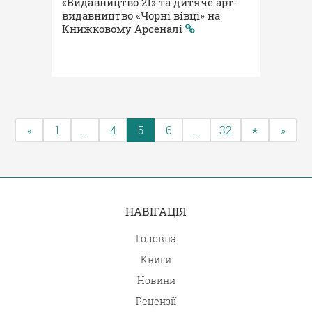
«Видавництво 21» та дитяче арт-
видавництво «Чорні вівці» на
Книжковому Арсеналі
«
1
...
4
5
6
...
32
»
*
НАВІГАЦІЯ
Головна
Книги
Новини
Рецензії